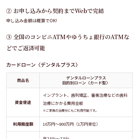
② お申し込みから契約までWebで完結
申し込み金額は概算でOK!
③ 全国のコンビニATMやゆうちょ銀行のATMな
どでご返済可能
カードローン〈デンタルプラス〉
デンタルローンプラス
商品名
目的別ローン〈カード型〉
インプラント、歯列矯正、審美治療などの歯科
資金使途
治療にかかる費用全般
※ご家族の治療分にもご利用可能です。
利用限度額
10万円～800万円（1万円単位）
年2.5％～7.5％