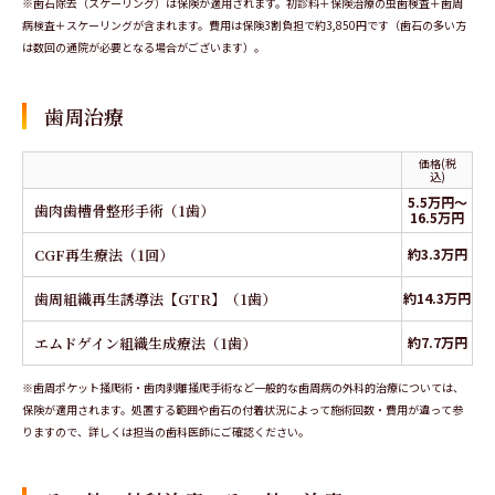
※歯石除去（スケーリング）は保険が適用されます。初診料＋保険治療の虫歯検査＋歯周
病検査＋スケーリングが含まれます。費用は保険3割負担で約3,850円です（歯石の多い方
は数回の通院が必要となる場合がございます）。
歯周治療
価格(税
込)
5.5万円～
歯肉歯槽骨整形手術（1歯）
16.5万円
CGF再生療法（1回）
約3.3万円
歯周組織再生誘導法【GTR】（1歯）
約14.3万円
エムドゲイン組織生成療法（1歯）
約7.7万円
※歯周ポケット掻爬術・歯肉剥離掻爬手術など一般的な歯周病の外科的治療については、
保険が適用されます。処置する範囲や歯石の付着状況によって施術回数・費用が違って参
りますので、詳しくは担当の歯科医師にご確認ください。