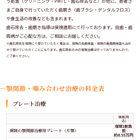
う処置（クリーニング・PMTC・歯石除去など）の他に、患者さ
まご自身で行っていただく歯磨き（歯ブラシ・デンタルフロス）
や食生活の改善なども含まれます。
歯石除去・歯磨き指導は保険適用にて行っております。虫歯・歯
周病がご心配な方は、ご相談にお越しください。
※歯石除去を保険にて受けていただく場合は、保険の虫歯検査・保険の歯周病検査も合わ
せて受けていただくことになります。歯石除去のみの保険治療は行っておりませんので、
ご了承ください。
顎関節・噛み合わせ治療の料金表
プレート治療
価格(税
込)
保険3割負
保険の顎関節治療用プレート（片顎）
担
約0.55万円