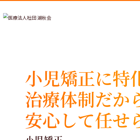
小児矯正に特
睡眠時
治療体制だか
安心して任せ
小児矯正