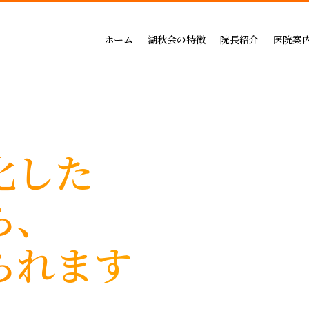
吉祥寺セントラルクリニック
一般治療（保険治療）
インプラントによる治療の
小児歯科
三鷹公園通り歯科・矯正歯科
インプラントによる治療
矯正治療の料金
成人矯正
ホーム
湖秋会の特徴
院長紹介
医院案
インビザライン矯正
セラミックによる治療の
小児矯正
一般治療（保険治療）
吉祥寺セントラル
審美・セラミックによる治療
ホワイトニングの料金
ホワイトニング
インプラントによる治療
三鷹公園通り歯科
入れ歯
歯周病治療の料金表
予防ケア
インビザライン矯正
歯周病治療
入れ歯治療の料金表
顎関節・噛み合わ
化した
審美・セラミックによる治療
無呼吸症：マウスピースによる治療
予防治療の料金表
スポーツマウスピー
入れ歯
顎関節・噛み合わせ治療の
ら、
歯周病治療
お支払い方法
睡眠時無呼吸症：マウスピースによ
デンタルローン
られます
医療費控除