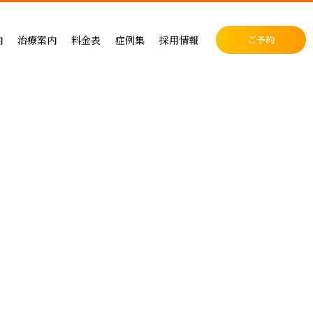
料金表
症例集
セラミック治療
内
治療案内
料金表
症例集
採用情報
ご予約
料金表
インプラント治療
クリニック
インプラントによる治療の料金
症例集
小児歯科
表
矯正治療
・矯正歯科
矯正治療の料金
セラミック治療
成人矯正
セラミックによる治療の料金表
インプラント治療
小児矯正
せ
ホワイトニングの料金表
矯正治療
ホワイトニング
ス
歯周病治療の料金表
予防ケア
料金表
入れ歯治療の料金表
顎関節・噛み合わせ
る治療
予防治療の料金表
スポーツマウスピース
顎関節・噛み合わせ治療の料金表
お支払い方法
デンタルローン