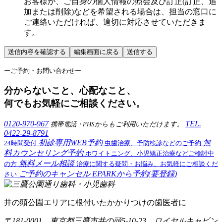
お客様が、ご自身の個人情報の照会及び訂正(訂正、追
加または削除)などを希望される場合は、担当の窓口に
ご連絡いただければ、適切に対応させていただきま
す。
ーご予約・お問い合わせー
分からないこと、心配なこと、
何でもお気軽にご相談ください。
0120-970-967
TEL.
携帯電話・PHSからもご利用いただけます。
0422-29-8791
初診専用WEB予約
無
24時間受付
虫歯治療、予防検診などのご予約
料カウンセリング予約
ホワイトニング、小児矯正治療などご検討中
無料メール相談
の方
治療に関する疑問・お悩み、お気軽にご相談くだ
ご予約のキャンセル
EPARKから予約(要登録)
さい
井の頭公園エリアに根付いたかかりつけの歯医者に
〒181-0001 東京都三鷹市井の頭5-10-23 ロイヤルキャビン