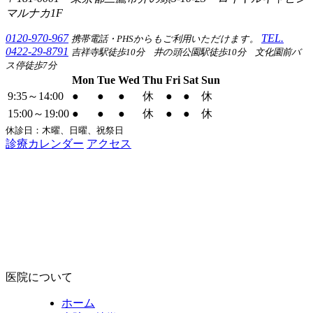
マルナカ1F
0120-970-967
TEL.
携帯電話・PHSからもご利用いただけます。
0422-29-8791
吉祥寺駅徒歩10分 井の頭公園駅徒歩10分 文化園前バ
ス停徒歩7分
Mon
Tue
Wed
Thu
Fri
Sat
Sun
9:35～14:00
●
●
●
休
●
●
休
15:00～19:00
●
●
●
休
●
●
休
休診日：木曜、日曜、祝祭日
診療カレンダー
アクセス
医院について
ホーム