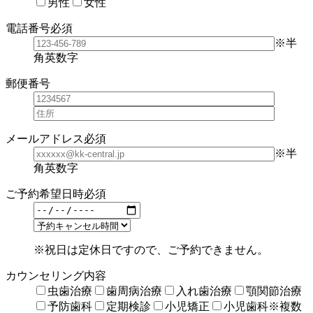
男性
女性
電話番号
必須
※半
角英数字
郵便番号
メールアドレス
必須
※半
角英数字
ご予約希望日時
必須
※祝日は定休日ですので、ご予約できません。
カウンセリング内容
虫歯治療
歯周病治療
入れ歯治療
顎関節治療
予防歯科
定期検診
小児矯正
小児歯科
※複数