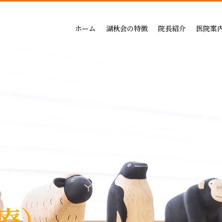
吉祥寺セントラルクリニック
一般治療（保険治療）
インプラントによる治療の
小児歯科
三鷹公園通り歯科・矯正歯科
インプラントによる治療
矯正治療の料金
成人矯正
ホーム
湖秋会の特徴
院長紹介
医院案
インビザライン矯正
セラミックによる治療の
小児矯正
一般治療（保険治療）
吉祥寺セントラル
審美・セラミックによる治療
ホワイトニングの料金
ホワイトニング
インプラントによる治療
三鷹公園通り歯科
入れ歯
歯周病治療の料金表
予防ケア
インビザライン矯正
歯周病治療
入れ歯治療の料金表
顎関節・噛み合わ
審美・セラミックによる治療
無呼吸症：マウスピースによる治療
予防治療の料金表
スポーツマウスピー
入れ歯
顎関節・噛み合わせ治療の
歯周病治療
お支払い方法
睡眠時無呼吸症：マウスピースによ
デンタルローン
医療費控除
療）