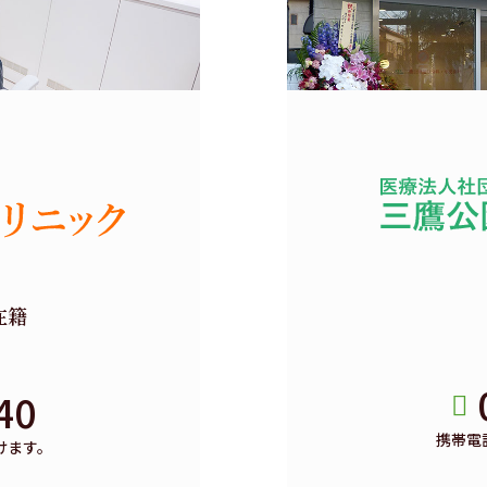
在籍
40
携帯電
けます。