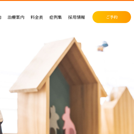
料金表
症例集
セラミック治療
内
治療案内
料金表
症例集
採用情報
ご予約
料金表
インプラント治療
クリニック
インプラントによる治療の料金
症例集
小児歯科
表
矯正治療
・矯正歯科
矯正治療の料金
セラミック治療
成人矯正
セラミックによる治療の料金表
インプラント治療
小児矯正
せ
ホワイトニングの料金表
矯正治療
ホワイトニング
ス
歯周病治療の料金表
予防ケア
料金表
入れ歯治療の料金表
顎関節・噛み合わせ
る治療
予防治療の料金表
スポーツマウスピース
顎関節・噛み合わせ治療の料金表
お支払い方法
デンタルローン