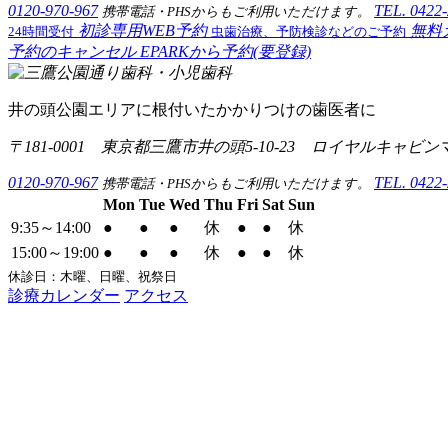
0120-970-967
TEL. 0422
携帯電話・PHSからもご利用いただけます。
初診専用WEB予約
無料
24時間受付
虫歯治療、予防検診などのご予約
予約のキャンセル
EPARKから予約(要登録)
井の頭公園エリアに根付いたかかりつけの歯医者に
〒181-0001 東京都三鷹市井の頭5-10-23 ロイヤルキャビン
0120-970-967
TEL. 0422
携帯電話・PHSからもご利用いただけます。
Mon
Tue
Wed
Thu
Fri
Sat
Sun
9:35～14:00
●
●
●
休
●
●
休
15:00～19:00
●
●
●
休
●
●
休
休診日：木曜、日曜、祝祭日
診療カレンダー
アクセス