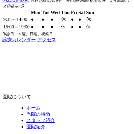
0422-29-8791
吉祥寺駅徒歩10分 井の頭公園駅徒歩10分 文化園前バ
ス停徒歩7分
Mon
Tue
Wed
Thu
Fri
Sat
Sun
9:35～14:00
●
●
●
休
●
●
休
15:00～19:00
●
●
●
休
●
●
休
休診日：木曜、日曜、祝祭日
診療カレンダー
アクセス
医院について
ホーム
当院の特徴
スタッフ紹介
医院紹介