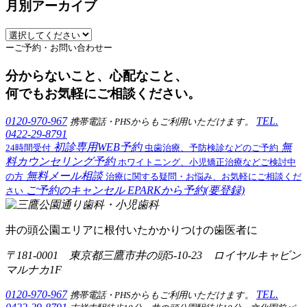
月別アーカイブ
ーご予約・お問い合わせー
分からないこと、心配なこと、
何でもお気軽にご相談ください。
0120-970-967
TEL.
携帯電話・PHSからもご利用いただけます。
0422-29-8791
初診専用WEB予約
無
24時間受付
虫歯治療、予防検診などのご予約
料カウンセリング予約
ホワイトニング、小児矯正治療などご検討中
無料メール相談
の方
治療に関する疑問・お悩み、お気軽にご相談くだ
ご予約のキャンセル
EPARKから予約(要登録)
さい
井の頭公園エリアに根付いたかかりつけの歯医者に
〒181-0001 東京都三鷹市井の頭5-10-23 ロイヤルキャビン
マルナカ1F
0120-970-967
TEL.
携帯電話・PHSからもご利用いただけます。