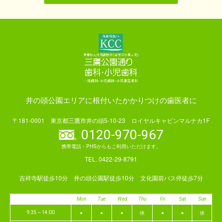
井の頭公園エリアに根付いたかかりつけの歯医者に
〒181-0001 東京都三鷹市井の頭5-10-23 ロイヤルキャビンマルナカ1F
0120-970-967
携帯電話・PHSからもご利用いただけます。
TEL. 0422-29-8791
吉祥寺駅徒歩10分 井の頭公園駅徒歩10分 文化園前バス停徒歩7分
Mon
Tue
Wed
Thu
Fri
Sat
Sun
●
●
●
休
●
●
休
9:35～14:00