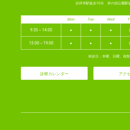
吉祥寺駅徒歩10分 井の頭公園駅
Mon
Tue
Wed
T
●
●
●
9:35～14:00
●
●
●
15:00～19:00
休診日：木曜、日曜、祝祭
診療カレンダー
アク