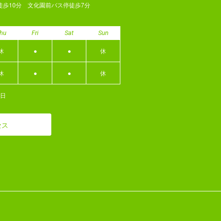
徒歩10分 文化園前バス停徒歩7分
hu
Fri
Sat
Sun
休
●
●
休
休
●
●
休
日
セス