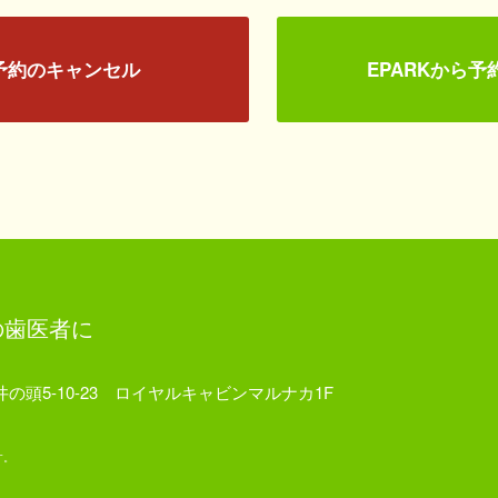
予約のキャンセル
EPARKから予
の歯医者に
市井の頭5-10-23 ロイヤルキャビンマルナカ1F
す。