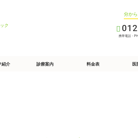
分から
012
携帯電話・P
フ紹介
診療案内
料金表
医