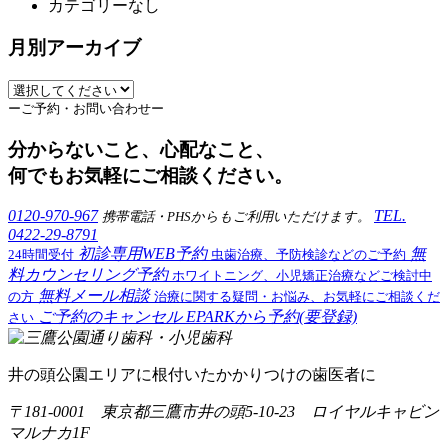
カテゴリーなし
月別アーカイブ
ーご予約・お問い合わせー
分からないこと、心配なこと、
何でもお気軽にご相談ください。
0120-970-967
TEL.
携帯電話・PHSからもご利用いただけます。
0422-29-8791
初診専用WEB予約
無
24時間受付
虫歯治療、予防検診などのご予約
料カウンセリング予約
ホワイトニング、小児矯正治療などご検討中
無料メール相談
の方
治療に関する疑問・お悩み、お気軽にご相談くだ
ご予約のキャンセル
EPARKから予約(要登録)
さい
井の頭公園エリアに根付いたかかりつけの歯医者に
〒181-0001 東京都三鷹市井の頭5-10-23 ロイヤルキャビン
マルナカ1F