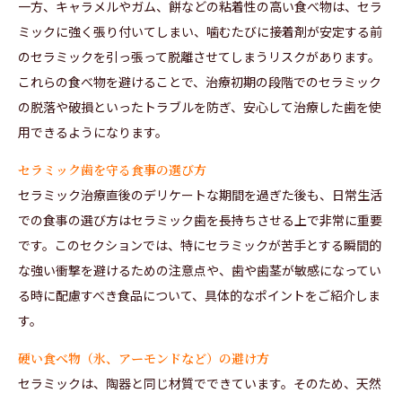
一方、キャラメルやガム、餅などの粘着性の高い食べ物は、セラ
ミックに強く張り付いてしまい、噛むたびに接着剤が安定する前
のセラミックを引っ張って脱離させてしまうリスクがあります。
これらの食べ物を避けることで、治療初期の段階でのセラミック
の脱落や破損といったトラブルを防ぎ、安心して治療した歯を使
用できるようになります。
セラミック歯を守る食事の選び方
セラミック治療直後のデリケートな期間を過ぎた後も、日常生活
での食事の選び方はセラミック歯を長持ちさせる上で非常に重要
です。このセクションでは、特にセラミックが苦手とする瞬間的
な強い衝撃を避けるための注意点や、歯や歯茎が敏感になってい
る時に配慮すべき食品について、具体的なポイントをご紹介しま
す。
硬い食べ物（氷、アーモンドなど）の避け方
セラミックは、陶器と同じ材質でできています。そのため、天然