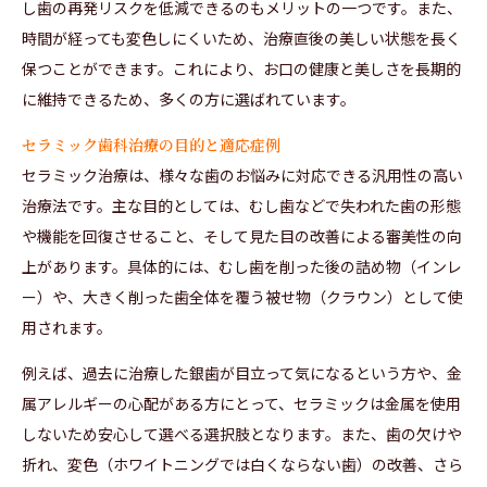
し歯の再発リスクを低減できるのもメリットの一つです。また、
時間が経っても変色しにくいため、治療直後の美しい状態を長く
保つことができます。これにより、お口の健康と美しさを長期的
に維持できるため、多くの方に選ばれています。
セラミック歯科治療の目的と適応症例
セラミック治療は、様々な歯のお悩みに対応できる汎用性の高い
治療法です。主な目的としては、むし歯などで失われた歯の形態
や機能を回復させること、そして見た目の改善による審美性の向
上があります。具体的には、むし歯を削った後の詰め物（インレ
ー）や、大きく削った歯全体を覆う被せ物（クラウン）として使
用されます。
例えば、過去に治療した銀歯が目立って気になるという方や、金
属アレルギーの心配がある方にとって、セラミックは金属を使用
しないため安心して選べる選択肢となります。また、歯の欠けや
折れ、変色（ホワイトニングでは白くならない歯）の改善、さら