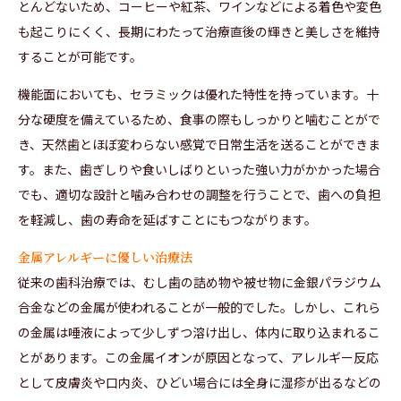
とんどないため、コーヒーや紅茶、ワインなどによる着色や変色
も起こりにくく、長期にわたって治療直後の輝きと美しさを維持
することが可能です。
機能面においても、セラミックは優れた特性を持っています。十
分な硬度を備えているため、食事の際もしっかりと噛むことがで
き、天然歯とほぼ変わらない感覚で日常生活を送ることができま
す。また、歯ぎしりや食いしばりといった強い力がかかった場合
でも、適切な設計と噛み合わせの調整を行うことで、歯への負担
を軽減し、歯の寿命を延ばすことにもつながります。
金属アレルギーに優しい治療法
従来の歯科治療では、むし歯の詰め物や被せ物に金銀パラジウム
合金などの金属が使われることが一般的でした。しかし、これら
の金属は唾液によって少しずつ溶け出し、体内に取り込まれるこ
とがあります。この金属イオンが原因となって、アレルギー反応
として皮膚炎や口内炎、ひどい場合には全身に湿疹が出るなどの