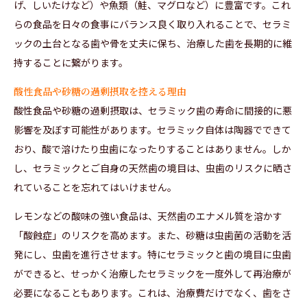
げ、しいたけなど）や魚類（鮭、マグロなど）に豊富です。これ
らの食品を日々の食事にバランス良く取り入れることで、セラミ
ックの土台となる歯や骨を丈夫に保ち、治療した歯を長期的に維
持することに繋がります。
酸性食品や砂糖の過剰摂取を控える理由
酸性食品や砂糖の過剰摂取は、セラミック歯の寿命に間接的に悪
影響を及ぼす可能性があります。セラミック自体は陶器でできて
おり、酸で溶けたり虫歯になったりすることはありません。しか
し、セラミックとご自身の天然歯の境目は、虫歯のリスクに晒さ
れていることを忘れてはいけません。
レモンなどの酸味の強い食品は、天然歯のエナメル質を溶かす
「酸蝕症」のリスクを高めます。また、砂糖は虫歯菌の活動を活
発にし、虫歯を進行させます。特にセラミックと歯の境目に虫歯
ができると、せっかく治療したセラミックを一度外して再治療が
必要になることもあります。これは、治療費だけでなく、歯をさ