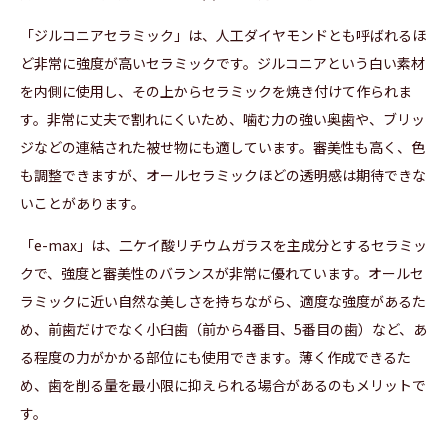
「ジルコニアセラミック」は、人工ダイヤモンドとも呼ばれるほ
ど非常に強度が高いセラミックです。ジルコニアという白い素材
を内側に使用し、その上からセラミックを焼き付けて作られま
す。非常に丈夫で割れにくいため、噛む力の強い奥歯や、ブリッ
ジなどの連結された被せ物にも適しています。審美性も高く、色
も調整できますが、オールセラミックほどの透明感は期待できな
いことがあります。
「e-max」は、二ケイ酸リチウムガラスを主成分とするセラミッ
クで、強度と審美性のバランスが非常に優れています。オールセ
ラミックに近い自然な美しさを持ちながら、適度な強度があるた
め、前歯だけでなく小臼歯（前から4番目、5番目の歯）など、あ
る程度の力がかかる部位にも使用できます。薄く作成できるた
め、歯を削る量を最小限に抑えられる場合があるのもメリットで
す。