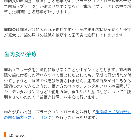
歯肉炎の原因は、細菌による感染です。プラークコントロールが不十分
で歯垢（プラーク）が溜まりやすくなると、歯垢（プラーク）の中で増
殖した細菌による感染が始まります。
歯肉炎は歯茎だけにみられる炎症ですが、そのままの状態が続くと炎症
が拡大し、歯の周りの組織を破壊する歯周炎に進行してしまいます。
歯肉炎の治療
歯垢（プラークを）適切に取り除くことがポイントとなります。歯科医
院で歯に付着した汚れをすべて落としたとしても、早期に再び汚れが付
いてしまうと、歯茎の状態は改善されません。患者様自身が日ごろから
適切にケアできるように、磨き方のコツや、デンタルフロスや歯間ブラ
シ、デンタルリンスなどの使用方法、食生活の注意点などについてご説
明させていただく「歯磨き指導」を中心に行います。
歯石が多い方は、プラークコントロールと並行して
歯肉縁上（歯冠部）
の歯石除去（スケーリング）
を行うこともあります。
歯周炎