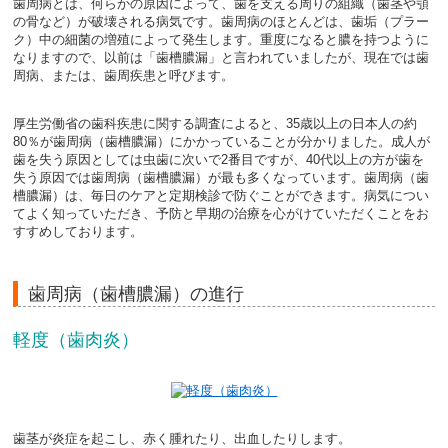
歯周病とは、何らかの原因によって、歯を支える周りの組織（歯茎や顎
の骨など）が破壊される病気です。歯周病のほとんどは、歯垢（プラー
ク）中の細菌の増殖によって発生します。重度になると膿を持つように
なりますので、以前は「歯槽膿漏」と言われていましたが、現在では歯
周病、または、歯周疾患と呼びます。
厚生労働省の歯科疾患に関する調査によると、35歳以上の日本人の約
80％が歯周病（歯槽膿漏）にかかっていることが分かりました。成人が
歯を失う原因としては虫歯に次いで2番目ですが、40代以上の方が歯を
失う原因では歯周病（歯槽膿漏）が最も多くなっています。歯周病（歯
槽膿漏）は、毎日のケアと定期検診で防ぐことができます。病気につい
てよく知っていただき、予防と早期の治療を心がけていただくことをお
すすめしております。
歯周病（歯槽膿漏）の進行
軽度（歯肉炎）
歯茎が炎症を起こし、赤く腫れたり、出血したりします。
