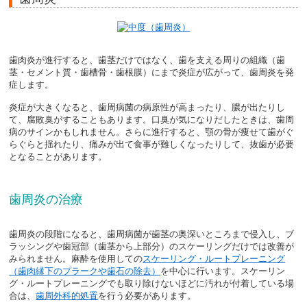
歯肉炎が進行すると、歯茎だけではなく、歯を支える周りの組織（歯
茎・セメント質・歯槽骨・歯根膜）にまで炎症が広がって、歯周炎を発
症します。

炎症が大きくなると、歯周病菌の病原性が高まったり、膿が出たりし
て、腐敗臭がすることもあります。口臭が気になりだしたときは、歯周
病のサインかもしれません。さらに進行すると、顎の骨が痩せて歯がぐ
らぐらと揺れたり、痛みが出て食事が難しくなったりして、抜歯が必要
となることがあります。
歯周炎の治療
歯周炎の段階になると、歯周病菌が歯茎の奥深いところまで侵入し、ブ
ラッシングや歯冠部（歯茎から上部分）のスケーリングだけでは改善が
みられません。麻酔を使用しての
スケーリング・ルートプレーニング
（歯肉縁下のプラークや歯石の除去）
を中心に行います。スケーリン
グ・ルートプレーニングでも取り除けないほどに汚れが付着している場
合は、
歯周外科的処置
を行う必要があります。