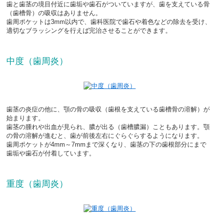
歯と歯茎の境目付近に歯垢や歯石がついていますが、歯を支えている骨
（歯槽骨）の吸収はありません。

歯周ポケットは3mm以内で、歯科医院で歯石や着色などの除去を受け、
適切なブラッシングを行えば完治させることができます。
中度（歯周炎）
歯茎の炎症の他に、顎の骨の吸収（歯根を支えている歯槽骨の溶解）が
始まります。

歯茎の腫れや出血が見られ、膿が出る（歯槽膿漏）こともあります。顎
の骨の溶解が進むと、歯が前後左右にぐらぐらするようになります。

歯周ポケットが4mm～7mmまで深くなり、歯茎の下の歯根部分にまで
歯垢や歯石が付着しています。 
重度（歯周炎）