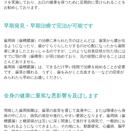
スを実施しており、お口の健康を保つために定期的に受けられることを
お勧めしております。
早期発見・早期治療で完治が可能です
歯周病（歯槽膿漏）の治療に来られた方のほとんどは、歯茎から膿が出
るようになったり、歯がぐらぐらしたりするのが心配になったから歯医
者に来ましたとおっしゃるのですが、このような自覚症状が出た頃には
すでに顎の骨（歯槽骨）が溶け始めており、元の状態に戻せることはほ
とんどありません。
歯周病（歯槽膿漏）は、できるだけ早い段階で治療を始めることが必要
です。歯茎が腫れる、うずく、歯をみがくと出血する･･･などの症状が
みられたら早めにお越しください。
全身の健康に重篤な悪影響を及ぼします
増殖した歯周病菌は、歯茎の血管を通じて血液中に、または唾液から身
体の中に入り、病気の発症や進行しやすい要因となります。歯周病（歯
槽膿漏）と糖尿病がは互いに深く関連して進行する病気で、一般的にも
知られるようになってきました。その他にも、動脈硬化、心臓病、脳卒