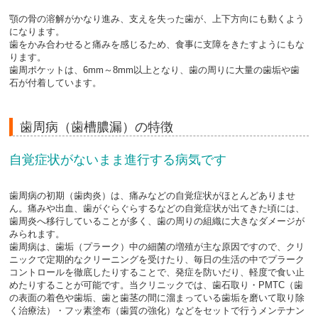
顎の骨の溶解がかなり進み、支えを失った歯が、上下方向にも動くよう
になります。

歯をかみ合わせると痛みを感じるため、食事に支障をきたすようにもな
ります。

歯周ポケットは、6mm～8mm以上となり、歯の周りに大量の歯垢や歯
石が付着しています。 
歯周病（歯槽膿漏）の特徴
自覚症状がないまま進行する病気です
歯周病の初期（歯肉炎）は、痛みなどの自覚症状がほとんどありませ
ん。痛みや出血、歯がぐらぐらするなどの自覚症状が出てきた頃には、
歯周炎へ移行していることが多く、歯の周りの組織に大きなダメージが
みられます。
歯周病は、歯垢（プラーク）中の細菌の増殖が主な原因ですので、クリ
ニックで定期的なクリーニングを受けたり、毎日の生活の中でプラーク
コントロールを徹底したりすることで、発症を防いだり、軽度で食い止
めたりすることが可能です。当クリニックでは、歯石取り・PMTC（歯
の表面の着色や歯垢、歯と歯茎の間に溜まっている歯垢を磨いて取り除
く治療法）・フッ素塗布（歯質の強化）などをセットで行うメンテナン