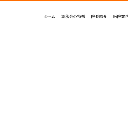
吉祥寺セントラルクリニック
一般治療（保険治療）
インプラントによる治療の
小児歯科
三鷹公園通り歯科・矯正歯科
インプラントによる治療
矯正治療の料金
成人矯正
ホーム
湖秋会の特徴
院長紹介
医院案
インビザライン矯正
セラミックによる治療の
小児矯正
一般治療（保険治療）
吉祥寺セントラル
審美・セラミックによる治療
ホワイトニングの料金
ホワイトニング
インプラントによる治療
三鷹公園通り歯科
入れ歯
歯周病治療の料金表
予防ケア
インビザライン矯正
歯周病治療
入れ歯治療の料金表
顎関節・噛み合わ
審美・セラミックによる治療
無呼吸症：マウスピースによる治療
予防治療の料金表
スポーツマウスピー
入れ歯
顎関節・噛み合わせ治療の
歯周病治療
お支払い方法
睡眠時無呼吸症：マウスピースによ
デンタルローン
医療費控除