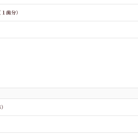
（１歯分）
本）