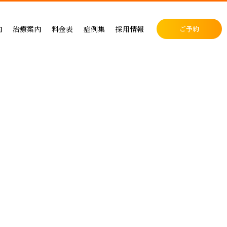
料金表
症例集
セラミック治療
内
治療案内
料金表
症例集
採用情報
ご予約
料金表
インプラント治療
クリニック
インプラントによる治療の料金
症例集
小児歯科
表
矯正治療
・矯正歯科
矯正治療の料金
セラミック治療
成人矯正
セラミックによる治療の料金表
インプラント治療
小児矯正
せ
ホワイトニングの料金表
矯正治療
ホワイトニング
ス
歯周病治療の料金表
予防ケア
料金表
入れ歯治療の料金表
顎関節・噛み合わせ
る治療
予防治療の料金表
スポーツマウスピース
顎関節・噛み合わせ治療の料金表
お支払い方法
デンタルローン