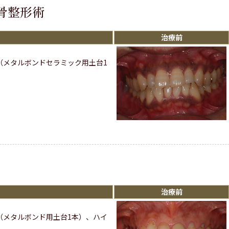
骨整形術
治療前
（メタルボンドセラミック用土台1
治療前
（メタルボンド用土台1本）、ハイ