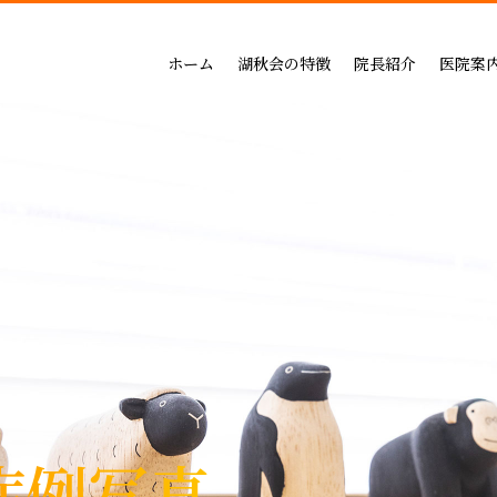
吉祥寺セントラルクリニック
一般治療（保険治療）
インプラントによる治療の
小児歯科
三鷹公園通り歯科・矯正歯科
インプラントによる治療
矯正治療の料金
成人矯正
ホーム
湖秋会の特徴
院長紹介
医院案
インビザライン矯正
セラミックによる治療の
小児矯正
一般治療（保険治療）
吉祥寺セントラル
審美・セラミックによる治療
ホワイトニングの料金
ホワイトニング
インプラントによる治療
三鷹公園通り歯科
入れ歯
歯周病治療の料金表
予防ケア
インビザライン矯正
歯周病治療
入れ歯治療の料金表
顎関節・噛み合わ
審美・セラミックによる治療
無呼吸症：マウスピースによる治療
予防治療の料金表
スポーツマウスピー
入れ歯
顎関節・噛み合わせ治療の
歯周病治療
お支払い方法
睡眠時無呼吸症：マウスピースによ
デンタルローン
医療費控除
症例写真