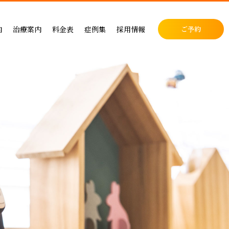
料金表
症例集
セラミック治療
内
治療案内
料金表
症例集
採用情報
ご予約
料金表
インプラント治療
クリニック
インプラントによる治療の料金
症例集
小児歯科
表
矯正治療
・矯正歯科
矯正治療の料金
セラミック治療
成人矯正
セラミックによる治療の料金表
インプラント治療
小児矯正
せ
ホワイトニングの料金表
矯正治療
ホワイトニング
ス
歯周病治療の料金表
予防ケア
料金表
入れ歯治療の料金表
顎関節・噛み合わせ
る治療
予防治療の料金表
スポーツマウスピース
顎関節・噛み合わせ治療の料金表
お支払い方法
デンタルローン