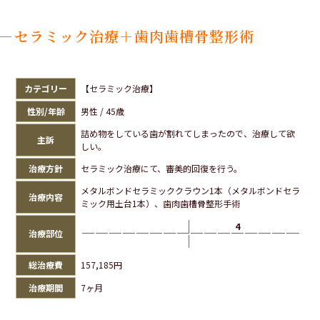
セラミック治療＋歯肉歯槽骨整形術
カテゴリー
【セラミック治療】
性別/年齢
男性 / 45歳
詰め物をしている歯が割れてしまったので、治療して欲
主訴
しい。
治療方針
セラミック治療にて、審美的回復を行う。
メタルボンドセラミッククラウン1本（メタルボンドセラ
治療内容
ミック用土台1本）、歯肉歯槽骨整形手術
4
治療部位
総治療費
157,185円
治療期間
7ヶ月