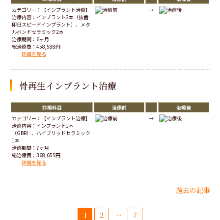
カテゴリー：【インプラント治療】
→
治療内容：インプラント2本（抜歯
即日スピードインプラント）、メタ
ルボンドセラミック2本
治療期間：6ヶ月
総治療費：458,588円
詳細を見る
骨再生インプラント治療
診療科目
治療前
治療後
カテゴリー：【インプラント治療】
→
治療内容：インプラント1本
（GBR）、ハイブリッドセラミック
1本
治療期間：7ヶ月
総治療費：368,655円
詳細を見る
過去の記事
1
2
…
7