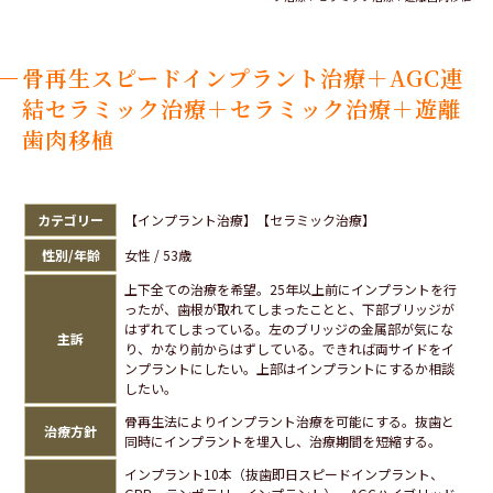
骨再生スピードインプラント治療＋AGC連
結セラミック治療＋セラミック治療＋遊離
歯肉移植
カテゴリー
【インプラント治療】【セラミック治療】
性別/年齢
女性 / 53歳
上下全ての治療を希望。25年以上前にインプラントを行
ったが、歯根が取れてしまったことと、下部ブリッジが
はずれてしまっている。左のブリッジの金属部が気にな
主訴
り、かなり前からはずしている。できれば両サイドをイ
ンプラントにしたい。上部はインプラントにするか相談
したい。
骨再生法によりインプラント治療を可能にする。抜歯と
治療方針
同時にインプラントを埋入し、治療期間を短縮する。
インプラント10本（抜歯即日スピードインプラント、