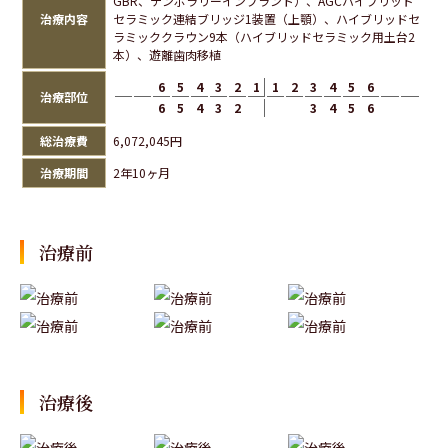
GBR、テンポラリーインプラント）、AGCハイブリッド
治療内容
セラミック連結ブリッジ1装置（上顎）、ハイブリッドセ
ラミッククラウン9本（ハイブリッドセラミック用土台2
本）、遊離歯肉移植
6
5
4
3
2
1
1
2
3
4
5
6
治療部位
6
5
4
3
2
3
4
5
6
総治療費
6,072,045円
治療期間
2年10ヶ月
治療前
治療後