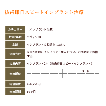
抜歯即日スピードインプラント治療
カテゴリー
【インプラント治療】
性別/年齢
男性 / 55歳
主訴
インプラントの相談をしたい。
抜歯と同時にインプラント埋入を行い、治療期間を短縮
治療方針
する。
治療内容
インプラント2本（抜歯即日スピードインプラント）
5
6
治療部位
総治療費
456,750円
治療期間
10ヶ月