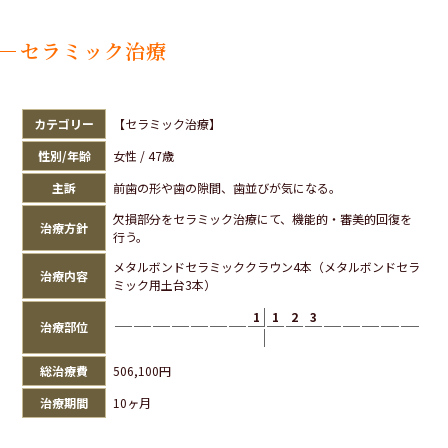
セラミック治療
カテゴリー
【セラミック治療】
性別/年齢
女性 / 47歳
主訴
前歯の形や歯の隙間、歯並びが気になる。
欠損部分をセラミック治療にて、機能的・審美的回復を
治療方針
行う。
メタルボンドセラミッククラウン4本（メタルボンドセラ
治療内容
ミック用土台3本）
1
1
2
3
治療部位
総治療費
506,100円
治療期間
10ヶ月