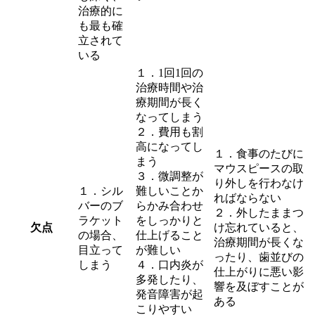
治療的に
も最も確
立されて
いる
１．1回1回の
治療時間や治
療期間が長く
なってしまう
２．費用も割
高になってし
１
．
食事のたびに
まう
マウスピースの取
３．微調整が
り外しを行わなけ
１．シル
難しいことか
ればならない
バーのブ
らかみ合わせ
２．外したままつ
ラケット
をしっかりと
欠点
け忘れていると、
の場合、
仕上げること
治療期間が長くな
目立って
が難しい
ったり、歯並びの
しまう
４．口内炎が
仕上がりに悪い影
多発したり、
響を及ぼすことが
発音障害が起
ある
こりやすい