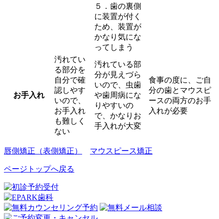
５．歯の裏側
に装置が付く
ため、装置が
かなり気にな
ってしまう
汚れてい
汚れている部
る部分を
分が見えづら
自分で確
食事の度に、ご自
いので、虫歯
認しやす
分の歯とマウスピ
お手入れ
や歯周病にな
いので、
ースの両方のお手
りやすいの
お手入れ
入れが必要
で、かなりお
も難しく
手入れが大変
ない
唇側矯正（表側矯正）
マウスピース矯正
ページトップへ戻る