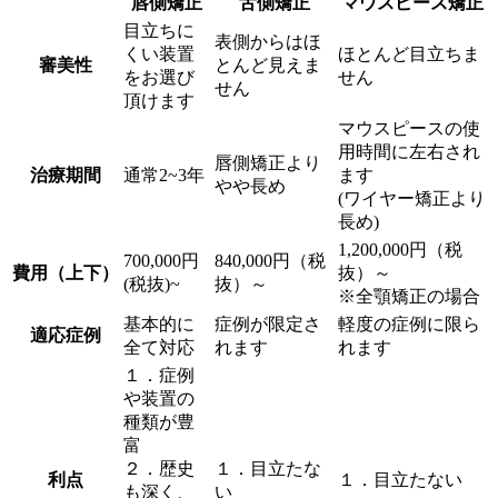
唇側矯正
舌側矯正
マウスピース矯正
目立ちに
表側からはほ
くい装置
ほとんど目立ちま
審美性
とんど見えま
をお選び
せん
せん
頂けます
マウスピースの使
用時間に左右され
唇側矯正より
治療期間
通常2~3年
ます
やや長め
(ワイヤー矯正より
長め)
1,200,000円（税
700,000円
840,000円（税
費用（上下）
抜）～
(税抜)~
抜）～
※全顎矯正の場合
基本的に
症例が限定さ
軽度の症例に限ら
適応症例
全て対応
れます
れます
１．症例
や装置の
種類が豊
富
２．歴史
１．目立たな
利点
１．目立たない
も深く、
い