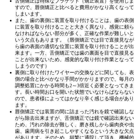
舌側矯正は特殊なブラケット（矯正装置）を使用しま
すので、
唇側矯正と比べると費用がかなり高くなって
しまいます
。
また、歯の裏側に装置を取り付けることは、歯の表側
に装置を取り付けることと大きく異なり、感覚に頼ら
なければならない部分が多く、
正確な作業が難しいと
いう欠点
もあります。（唇側矯正では目で直接見なが
ら歯の表面の適切な位置に装置を取り付けることが出
来ます。一方、舌側矯正では歯の裏面を目で直接見る
ことが出来ないため、感覚的な取り付け作業となって
しまうのです）
裏側に取り付けたワイヤーの交換などに関しても、
表
側の場合と比べかなり手間がかかりますので、毎月の
調整処置にかかる時間も2～3倍近く必要
となってきま
す。長い時間お口を開いた状態でいなけらばならない
ので、患者様によってはかなり辛く感じる場合があり
ます。
唇側矯正では装置の間に詰まった汚れを鏡で確認しな
がら除去出来ますが、舌側矯正では鏡で確認出来ない
ため、
汚れの除去が難しく、磨き残しから歯肉炎や虫
歯、歯周病を引き起こしやすくなるという大きな欠点
があります。そのため、頻繁に通院して頂き、機械的