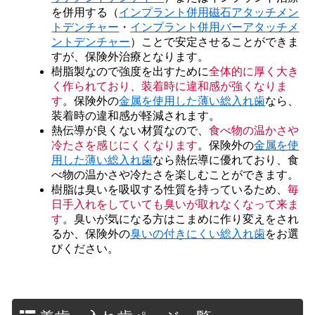
を併用する（
インプラント併用磁石アタッチメン
トデンチャー
・
インプラント併用バーアタッチメ
ントデンチャー
）ことで安定させることができま
すが、保険外治療となります。
樹脂製なので強度を出すために
全体的に厚く大き
く作られており、装着時に違和感が強くなりま
す
。保険外の
金属を使用した薄い総入れ歯
なら、
装着時の違和感が軽減されます。
熱伝導が良くない材質なので、
食べ物の温かさや
冷たさを感じにくくなります
。保険外の
金属を使
用した薄い総入れ歯
なら熱伝導に優れており、食
べ物の温かさや冷たさを楽しむことができます。
樹脂は臭いを吸収する性質を持っているため、
毎
日手入れをしていても臭いが取れなくなって来ま
す
。臭いが気になる方はこまめに作り変えをされ
るか、保険外の
臭いの付きにくい総入れ歯
をお選
びください。