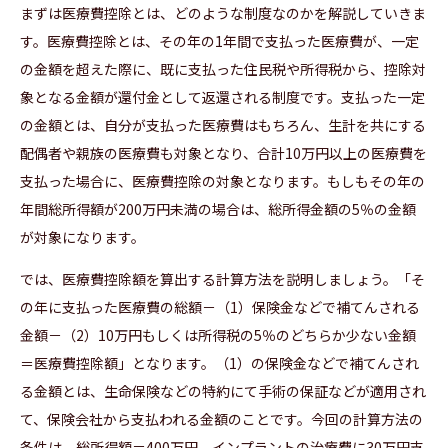
まずは医療費控除とは、どのような制度なのかを解説していきま
す。医療費控除とは、その年の1年間で支払った医療費が、一定
の金額を超えた際に、既に支払った住民税や所得税から、控除対
象となる金額が還付金として返還される制度です。支払った一定
の金額とは、自分が支払った医療費はもちろん、生計を共にする
配偶者や親族の医療費も対象となり、合計10万円以上の医療費を
支払った場合に、医療費控除の対象となります。もしもその年の
年間総所得額が200万円未満の場合は、総所得金額の5％の金額
が対象になります。
では、医療費控除額を算出する計算方法を説明しましょう。「そ
の年に支払った医療費の総額－（1）保険金などで補てんされる
金額－（2）10万円もしくは所得税の5％のどちらか少ない金額
＝医療費控除額」となります。（1）の保険金などで補てんされ
る金額とは、生命保険などの特約にて手術の保証などが適用され
て、保険会社から支払われる金額のことです。今回の計算方法の
条件は、総所得額＝400万円、インプラントの治療費に30万円支