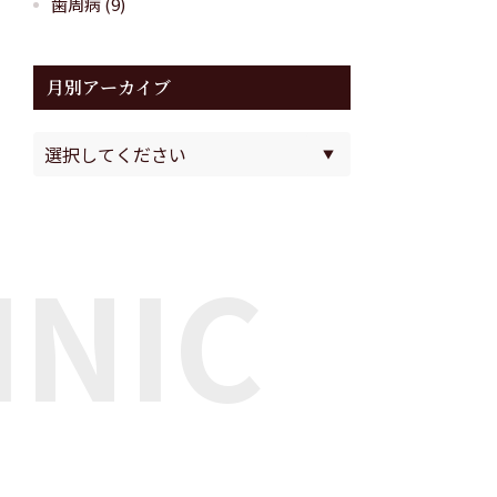
歯周病
(9)
月別アーカイブ
INIC