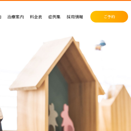
料金表
症例集
セラミック治療
内
治療案内
料金表
症例集
採用情報
ご予約
料金表
インプラント治療
クリニック
インプラントによる治療の料金
症例集
小児歯科
表
矯正治療
・矯正歯科
矯正治療の料金
セラミック治療
成人矯正
セラミックによる治療の料金表
インプラント治療
小児矯正
せ
ホワイトニングの料金表
矯正治療
ホワイトニング
ス
歯周病治療の料金表
予防ケア
料金表
入れ歯治療の料金表
顎関節・噛み合わせ
る治療
予防治療の料金表
スポーツマウスピース
顎関節・噛み合わせ治療の料金表
お支払い方法
デンタルローン