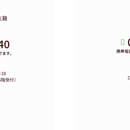
在籍
40
携帯電
けます。
18
5階受付）