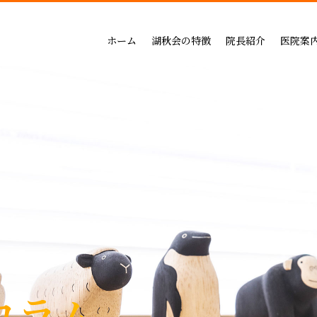
吉祥寺セントラルクリニック
一般治療（保険治療）
インプラントによる治療の
小児歯科
三鷹公園通り歯科・矯正歯科
インプラントによる治療
矯正治療の料金
成人矯正
ホーム
湖秋会の特徴
院長紹介
医院案
インビザライン矯正
セラミックによる治療の
小児矯正
一般治療（保険治療）
吉祥寺セントラル
審美・セラミックによる治療
ホワイトニングの料金
ホワイトニング
インプラントによる治療
三鷹公園通り歯科
入れ歯
歯周病治療の料金表
予防ケア
インビザライン矯正
歯周病治療
入れ歯治療の料金表
顎関節・噛み合わ
審美・セラミックによる治療
無呼吸症：マウスピースによる治療
予防治療の料金表
スポーツマウスピー
入れ歯
顎関節・噛み合わせ治療の
歯周病治療
お支払い方法
睡眠時無呼吸症：マウスピースによ
デンタルローン
医療費控除
コラム