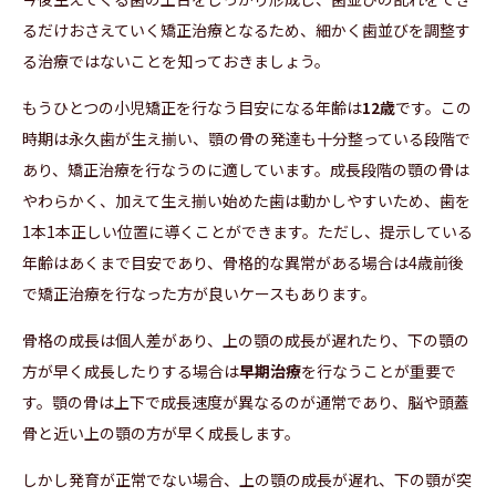
るだけおさえていく矯正治療となるため、細かく歯並びを調整す
る治療ではないことを知っておきましょう。
もうひとつの小児矯正を行なう目安になる年齢は
12歳
です。この
時期は永久歯が生え揃い、顎の骨の発達も十分整っている段階で
あり、矯正治療を行なうのに適しています。成長段階の顎の骨は
やわらかく、加えて生え揃い始めた歯は動かしやすいため、歯を
1本1本正しい位置に導くことができます。ただし、提示している
年齢はあくまで目安であり、骨格的な異常がある場合は4歳前後
で矯正治療を行なった方が良いケースもあります。
骨格の成長は個人差があり、上の顎の成長が遅れたり、下の顎の
方が早く成長したりする場合は
早期治療
を行なうことが重要で
す。顎の骨は上下で成長速度が異なるのが通常であり、脳や頭蓋
骨と近い上の顎の方が早く成長します。
しかし発育が正常でない場合、上の顎の成長が遅れ、下の顎が突