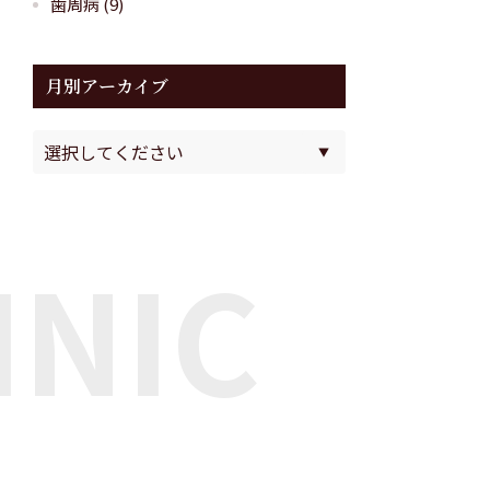
歯周病
(9)
月別アーカイブ
INIC