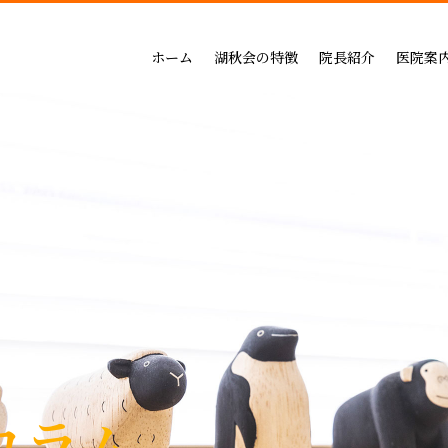
吉祥寺セントラルクリニック
一般治療（保険治療）
インプラントによる治療の
小児歯科
三鷹公園通り歯科・矯正歯科
インプラントによる治療
矯正治療の料金
成人矯正
ホーム
湖秋会の特徴
院長紹介
医院案
インビザライン矯正
セラミックによる治療の
小児矯正
一般治療（保険治療）
吉祥寺セントラル
審美・セラミックによる治療
ホワイトニングの料金
ホワイトニング
インプラントによる治療
三鷹公園通り歯科
入れ歯
歯周病治療の料金表
予防ケア
インビザライン矯正
歯周病治療
入れ歯治療の料金表
顎関節・噛み合わ
審美・セラミックによる治療
無呼吸症：マウスピースによる治療
予防治療の料金表
スポーツマウスピー
入れ歯
顎関節・噛み合わせ治療の
歯周病治療
お支払い方法
睡眠時無呼吸症：マウスピースによ
デンタルローン
医療費控除
コラム