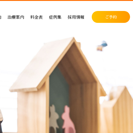
料金表
症例集
セラミック治療
内
治療案内
料金表
症例集
採用情報
ご予約
料金表
インプラント治療
クリニック
インプラントによる治療の料金
症例集
小児歯科
表
矯正治療
・矯正歯科
矯正治療の料金
セラミック治療
成人矯正
セラミックによる治療の料金表
インプラント治療
小児矯正
せ
ホワイトニングの料金表
矯正治療
ホワイトニング
ス
歯周病治療の料金表
予防ケア
料金表
入れ歯治療の料金表
顎関節・噛み合わせ
る治療
予防治療の料金表
スポーツマウスピース
顎関節・噛み合わせ治療の料金表
お支払い方法
デンタルローン