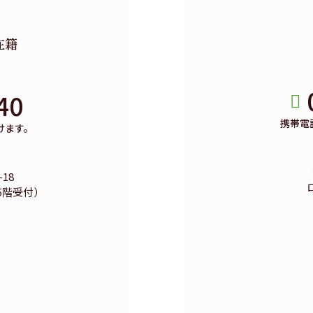
在籍
40
携帯電
けます。
18
5階受付）