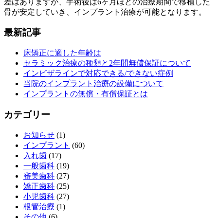
差はありますが、手術後は6ヶ月ほどの治療期間で移植した
骨が安定していき、インプラント治療が可能となります。
最新記事
床矯正に適した年齢は
セラミック治療の種類と2年間無償保証について
インビザラインで対応できる/できない症例
当院のインプラント治療の設備について
インプラントの無償・有償保証とは
カテゴリー
お知らせ
(1)
インプラント
(60)
入れ歯
(17)
一般歯科
(19)
審美歯科
(27)
矯正歯科
(25)
小児歯科
(27)
根管治療
(1)
その他
(6)