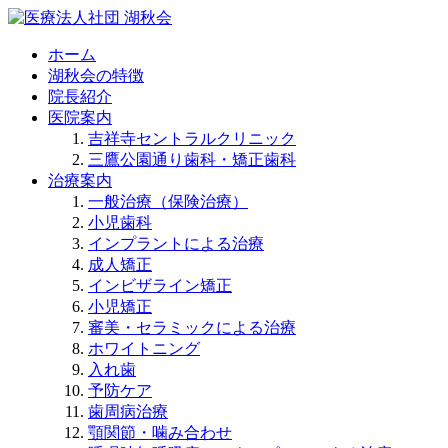
ホーム
湖秋会の特徴
院長紹介
医院案内
吉祥寺セントラルクリニック
三鷹公園通り歯科・矯正歯科
治療案内
一般治療（保険治療）
小児歯科
インプラントによる治療
成人矯正
インビザライン矯正
小児矯正
審美・セラミックによる治療
ホワイトニング
入れ歯
予防ケア
歯周病治療
顎関節・噛み合わせ