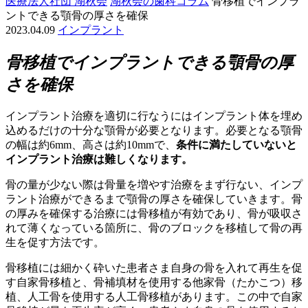
医療法人社団 湖秋会
湖秋会の歯科コラム
骨移植でインプラ
ントできる顎骨の厚さを確保
2023.04.09
インプラント
骨移植でインプラントできる顎骨の厚
さを確保
インプラント治療を適切に行なうにはインプラント体を埋め
込めるだけの十分な顎骨が必要となります。必要となる顎骨
の幅は約6mm、高さは約10mmで、
条件に満たしていないと
インプラント治療は難しくなります。
骨の量が少ない際は骨量を増やす治療をまず行ない、インプ
ラント治療ができるまで顎骨の厚さを確保していきます。骨
の厚みを確保する治療には骨移植が有効であり、骨が吸収さ
れて薄くなっている箇所に、骨のブロックを移植して骨の再
生を促す方法です。
骨移植には細かく砕いた患者さま自身の骨を入れて再生を促
す自家骨移植と、骨補填材を使用する他家骨（たかこつ）移
植、人工骨を使用する人工骨移植があります。この中で自家