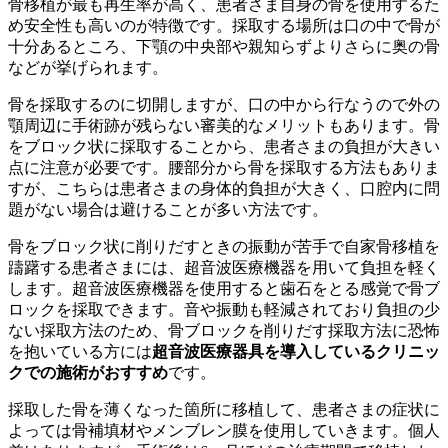
骨移植が最も再生率が高く、患者さま自身の骨を使用するた
め安全性も高いのが特徴です。採取する場所は口の中で骨が
十分あるところ、下顎の中央部や親知らずよりさらに奥の骨
などが挙げられます。
骨を採取するのに切開しますが、口の中から行なうので外の
顎周辺に手術跡が残らない審美的なメリットもあります。骨
をブロック状に採取することから、患者さまの負担が大きい
点に注意が必要です。腰部分から骨を採取する方法もありま
すが、こちらは患者さまの身体的負担が大きく、口腔内に問
題がない場合は避けることが多い方法です。
骨をブロック状に削りだすときの振動が苦手で自家骨移植を
躊躇する患者さまには、超音波医療機器を用いて負担を軽く
します。超音波医療機器を使用すると歯石をとる感覚で骨ブ
ロックを採取できます。音や振動も軽減されており負担の少
ない採取方法のため、骨ブロックを削りだす採取方法に恐怖
を抱いている方には
超音波医療器具を導入しているクリニッ
クでの施術がおすすめ
です。
採取した骨を薄くなった箇所に移植して、患者さまの症状に
よっては骨補填材やメンブレン膜を使用していきます。個人