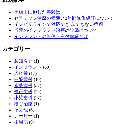
床矯正に適した年齢は
セラミック治療の種類と2年間無償保証について
インビザラインで対応できる/できない症例
当院のインプラント治療の設備について
インプラントの無償・有償保証とは
カテゴリー
お知らせ
(1)
インプラント
(60)
入れ歯
(17)
一般歯科
(19)
審美歯科
(27)
矯正歯科
(25)
小児歯科
(27)
根管治療
(1)
その他
(6)
レーザー
(1)
歯周病
(9)