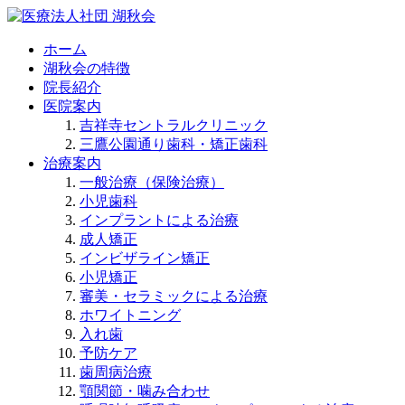
ホーム
湖秋会の特徴
院長紹介
医院案内
吉祥寺セントラルクリニック
三鷹公園通り歯科・矯正歯科
治療案内
一般治療（保険治療）
小児歯科
インプラントによる治療
成人矯正
インビザライン矯正
小児矯正
審美・セラミックによる治療
ホワイトニング
入れ歯
予防ケア
歯周病治療
顎関節・噛み合わせ