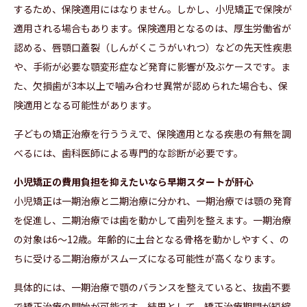
するため、保険適用にはなりません。しかし、小児矯正で保険が
適用される場合もあります。保険適用となるのは、厚生労働省が
認める、唇顎口蓋裂（しんがくこうがいれつ）などの先天性疾患
や、手術が必要な顎変形症など発育に影響が及ぶケースです。ま
た、欠損歯が3本以上で噛み合わせ異常が認められた場合も、保
険適用となる可能性があります。
子どもの矯正治療を行ううえで、保険適用となる疾患の有無を調
べるには、歯科医師による専門的な診断が必要です。
小児矯正の費用負担を抑えたいなら早期スタートが肝心
小児矯正は一期治療と二期治療に分かれ、一期治療では顎の発育
を促進し、二期治療では歯を動かして歯列を整えます。一期治療
の対象は6〜12歳。年齢的に土台となる骨格を動かしやすく、の
ちに受ける二期治療がスムーズになる可能性が高くなります。
具体的には、一期治療で顎のバランスを整えていると、抜歯不要
で矯正治療の開始が可能です。結果として、矯正治療期間が短縮