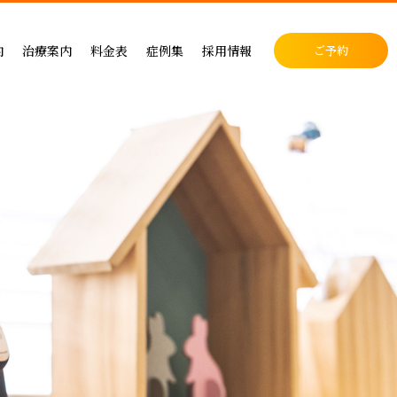
料金表
症例集
セラミック治療
内
治療案内
料金表
症例集
採用情報
ご予約
料金表
インプラント治療
クリニック
インプラントによる治療の料金
症例集
小児歯科
表
矯正治療
・矯正歯科
矯正治療の料金
セラミック治療
成人矯正
セラミックによる治療の料金表
インプラント治療
小児矯正
せ
ホワイトニングの料金表
矯正治療
ホワイトニング
ス
歯周病治療の料金表
予防ケア
料金表
入れ歯治療の料金表
顎関節・噛み合わせ
る治療
予防治療の料金表
スポーツマウスピース
顎関節・噛み合わせ治療の料金表
お支払い方法
デンタルローン