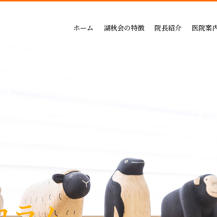
吉祥寺セントラルクリニック
一般治療（保険治療）
インプラントによる治療の
小児歯科
三鷹公園通り歯科・矯正歯科
インプラントによる治療
矯正治療の料金
成人矯正
ホーム
湖秋会の特徴
院長紹介
医院案
インビザライン矯正
セラミックによる治療の
小児矯正
一般治療（保険治療）
吉祥寺セントラル
審美・セラミックによる治療
ホワイトニングの料金
ホワイトニング
インプラントによる治療
三鷹公園通り歯科
入れ歯
歯周病治療の料金表
予防ケア
インビザライン矯正
歯周病治療
入れ歯治療の料金表
顎関節・噛み合わ
審美・セラミックによる治療
無呼吸症：マウスピースによる治療
予防治療の料金表
スポーツマウスピー
入れ歯
顎関節・噛み合わせ治療の
歯周病治療
お支払い方法
睡眠時無呼吸症：マウスピースによ
デンタルローン
医療費控除
コラム