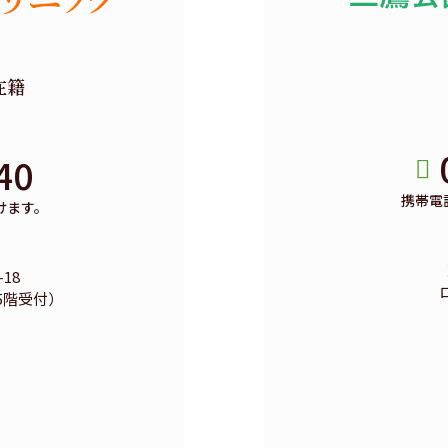
在籍
40
携帯電
けます。
18
5階受付）