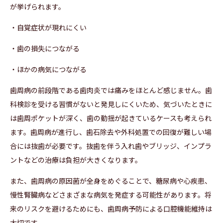
が挙げられます。
・自覚症状が現れにくい
・歯の損失につながる
・ほかの病気につながる
歯周病の前段階である歯肉炎では痛みをほとんど感じません。歯
科検診を受ける習慣がないと発見しにくいため、気づいたときに
は歯周ポケットが深く、歯の動揺が起きているケースも考えられ
ます。歯周病が進行し、歯石除去や外科処置での回復が難しい場
合には抜歯が必要です。抜歯を伴う入れ歯やブリッジ、インプラ
ントなどの治療は負担が大きくなります。
また、歯周病の原因菌が全身をめぐることで、糖尿病や心疾患、
慢性腎臓病などさまざまな病気を発症する可能性があります。将
来のリスクを避けるためにも、歯周病予防による口腔機能維持は
大切です。