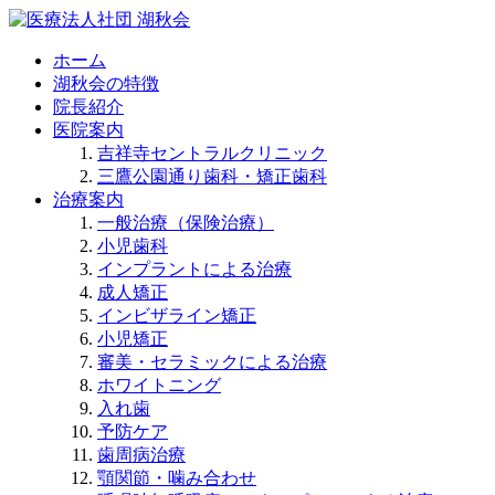
ホーム
湖秋会の特徴
院長紹介
医院案内
吉祥寺セントラルクリニック
三鷹公園通り歯科・矯正歯科
治療案内
一般治療（保険治療）
小児歯科
インプラントによる治療
成人矯正
インビザライン矯正
小児矯正
審美・セラミックによる治療
ホワイトニング
入れ歯
予防ケア
歯周病治療
顎関節・噛み合わせ