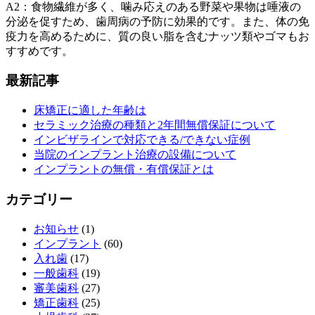
A2：食物繊維が多く、噛み応えのある野菜や果物は唾液の
分泌を促すため、歯周病の予防に効果的です。また、体の免
疫力を高めるために、質の良い脂を含むナッツ類やゴマもお
すすめです。
最新記事
床矯正に適した年齢は
セラミック治療の種類と2年間無償保証について
インビザラインで対応できる/できない症例
当院のインプラント治療の設備について
インプラントの無償・有償保証とは
カテゴリー
お知らせ
(1)
インプラント
(60)
入れ歯
(17)
一般歯科
(19)
審美歯科
(27)
矯正歯科
(25)