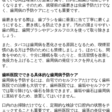
くなります。そのため、就寝前の歯磨きは虫歯予防だけでな
く、歯周病の予防ケアにとっても重要です。
歯磨きをする際は、歯ブラシを歯に垂直に当て丁寧に磨くよ
うにすると、磨き残しを防止できます。汚れの溜まりやすい
歯の間は、歯間ブラシやデンタルフロスを使って取り除きま
しょう。
また、タバコは歯周病を悪化させる原因となるため、喫煙習
慣のある方は予防のためにも禁煙しましょう。ほかにも、間
食をやめたり、十分に睡眠を取ったりと、生活習慣を改善し
免疫力を上げることで、歯周病の発症リスクを抑えられま
す。
歯科医院でできる具体的な歯周病予防ケア
歯周病を予防するには、自宅でのセルフケアだけでなく歯科
医院での治療も大切です。歯科医院では、歯垢やセルフケア
では取り除けない歯石を除去できます。歯垢や歯石は歯周病
に直結するため、放置してはいけません。
口内のお掃除だけでなく、定期的な検診で口腔内の状態をチ
ェックすることも重要です。歯科医院では、歯茎の炎症や歯