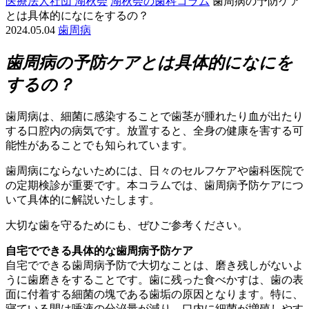
医療法人社団 湖秋会
湖秋会の歯科コラム
歯周病の予防ケア
とは具体的になにをするの？
2024.05.04
歯周病
歯周病の予防ケアとは具体的になにを
するの？
歯周病は、細菌に感染することで歯茎が腫れたり血が出たり
する口腔内の病気です。放置すると、全身の健康を害する可
能性があることでも知られています。
歯周病にならないためには、日々のセルフケアや歯科医院で
の定期検診が重要です。本コラムでは、歯周病予防ケアにつ
いて具体的に解説いたします。
大切な歯を守るためにも、ぜひご参考ください。
自宅でできる具体的な歯周病予防ケア
自宅でできる歯周病予防で大切なことは、磨き残しがないよ
うに歯磨きをすることです。歯に残った食べかすは、歯の表
面に付着する細菌の塊である歯垢の原因となります。特に、
寝ている間は唾液の分泌量が減り、口内に細菌が増殖しやす