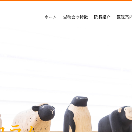
吉祥寺セントラルクリニック
一般治療（保険治療）
インプラントによる治療の
小児歯科
三鷹公園通り歯科・矯正歯科
インプラントによる治療
矯正治療の料金
成人矯正
ホーム
湖秋会の特徴
院長紹介
医院案
インビザライン矯正
セラミックによる治療の
小児矯正
一般治療（保険治療）
吉祥寺セントラル
審美・セラミックによる治療
ホワイトニングの料金
ホワイトニング
インプラントによる治療
三鷹公園通り歯科
入れ歯
歯周病治療の料金表
予防ケア
インビザライン矯正
歯周病治療
入れ歯治療の料金表
顎関節・噛み合わ
審美・セラミックによる治療
無呼吸症：マウスピースによる治療
予防治療の料金表
スポーツマウスピー
入れ歯
顎関節・噛み合わせ治療の
歯周病治療
お支払い方法
睡眠時無呼吸症：マウスピースによ
デンタルローン
医療費控除
コラム