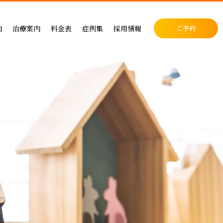
料金表
症例集
セラミック治療
内
治療案内
料金表
症例集
採用情報
ご予約
料金表
インプラント治療
クリニック
インプラントによる治療の料金
症例集
小児歯科
表
矯正治療
・矯正歯科
矯正治療の料金
セラミック治療
成人矯正
セラミックによる治療の料金表
インプラント治療
小児矯正
せ
ホワイトニングの料金表
矯正治療
ホワイトニング
ス
歯周病治療の料金表
予防ケア
料金表
入れ歯治療の料金表
顎関節・噛み合わせ
る治療
予防治療の料金表
スポーツマウスピース
顎関節・噛み合わせ治療の料金表
お支払い方法
デンタルローン