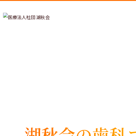
睡眠時
湖秋会の歯科