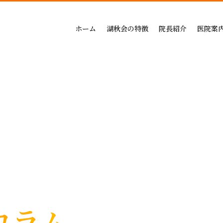
吉祥寺セントラルクリニック
一般治療（保険治療）
インプラントによる治療の
小児歯科
三鷹公園通り歯科・矯正歯科
インプラントによる治療
矯正治療の料金
成人矯正
ホーム
湖秋会の特徴
院長紹介
医院案
インビザライン矯正
セラミックによる治療の
小児矯正
一般治療（保険治療）
吉祥寺セントラル
審美・セラミックによる治療
ホワイトニングの料金
ホワイトニング
インプラントによる治療
三鷹公園通り歯科
入れ歯
歯周病治療の料金表
予防ケア
インビザライン矯正
歯周病治療
入れ歯治療の料金表
顎関節・噛み合わ
審美・セラミックによる治療
無呼吸症：マウスピースによる治療
予防治療の料金表
スポーツマウスピー
入れ歯
顎関節・噛み合わせ治療の
歯周病治療
お支払い方法
睡眠時無呼吸症：マウスピースによ
デンタルローン
医療費控除
コラム