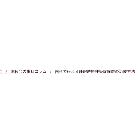
医療費控除
会
湖秋会の歯科コラム
歯科で行える睡眠時無呼吸症候群の治療方法