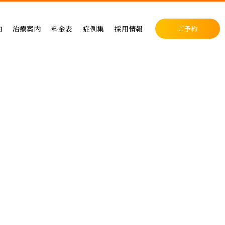
料金表
症例集
セラミック治療
内
治療案内
料金表
症例集
採用情報
ご予約
料金表
インプラント治療
クリニック
インプラントによる治療の料金
症例集
小児歯科
表
矯正治療
・矯正歯科
矯正治療の料金
セラミック治療
成人矯正
セラミックによる治療の料金表
インプラント治療
小児矯正
せ
ホワイトニングの料金表
矯正治療
ホワイトニング
ス
歯周病治療の料金表
予防ケア
料金表
入れ歯治療の料金表
顎関節・噛み合わせ
る治療
予防治療の料金表
スポーツマウスピース
顎関節・噛み合わせ治療の料金表
お支払い方法
デンタルローン