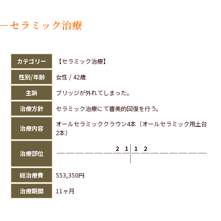
セラミック治療
カテゴリー
【セラミック治療】
性別/年齢
女性 / 42歳
主訴
ブリッジが外れてしまった。
治療方針
セラミック治療にて審美的回復を行う。
オールセラミッククラウン4本（オールセラミック用土台
治療内容
2本）
2
1
1
2
治療部位
総治療費
553,350円
治療期間
11ヶ月