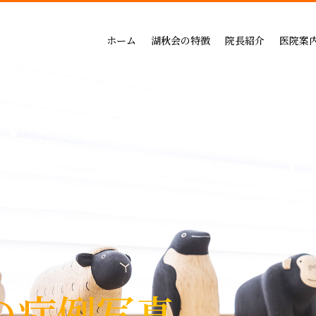
吉祥寺セントラルクリニック
一般治療（保険治療）
インプラントによる治療の
小児歯科
三鷹公園通り歯科・矯正歯科
インプラントによる治療
矯正治療の料金
成人矯正
ホーム
湖秋会の特徴
院長紹介
医院案
インビザライン矯正
セラミックによる治療の
小児矯正
一般治療（保険治療）
吉祥寺セントラル
審美・セラミックによる治療
ホワイトニングの料金
ホワイトニング
インプラントによる治療
三鷹公園通り歯科
入れ歯
歯周病治療の料金表
予防ケア
インビザライン矯正
歯周病治療
入れ歯治療の料金表
顎関節・噛み合わ
審美・セラミックによる治療
無呼吸症：マウスピースによる治療
予防治療の料金表
スポーツマウスピー
入れ歯
顎関節・噛み合わせ治療の
歯周病治療
お支払い方法
睡眠時無呼吸症：マウスピースによ
デンタルローン
医療費控除
の症例写真