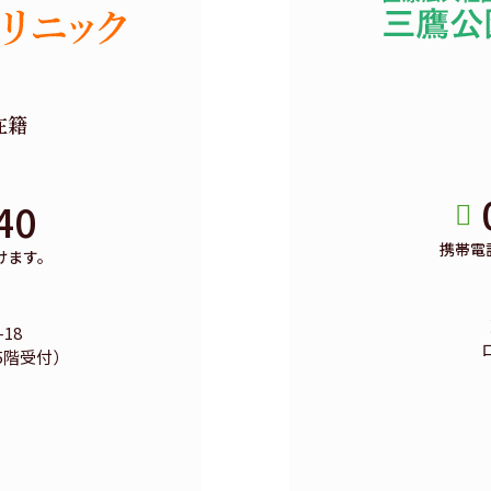
在籍
40
携帯電
けます。
18
5階受付）