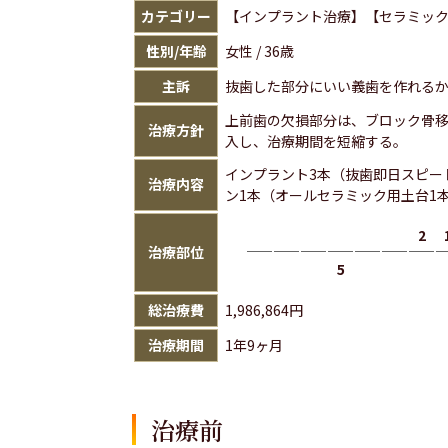
カテゴリー
【インプラント治療】【セラミッ
性別/年齢
女性 / 36歳
主訴
抜歯した部分にいい義歯を作れる
上前歯の欠損部分は、ブロック骨
治療方針
入し、治療期間を短縮する。
インプラント3本（抜歯即日スピー
治療内容
ン1本（オールセラミック用土台1
2
治療部位
5
総治療費
1,986,864円
治療期間
1年9ヶ月
治療前