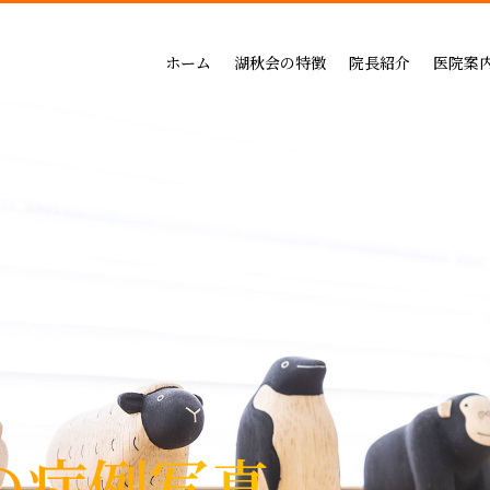
吉祥寺セントラルクリニック
一般治療（保険治療）
インプラントによる治療の
小児歯科
三鷹公園通り歯科・矯正歯科
インプラントによる治療
矯正治療の料金
成人矯正
ホーム
湖秋会の特徴
院長紹介
医院案
インビザライン矯正
セラミックによる治療の
小児矯正
一般治療（保険治療）
吉祥寺セントラル
審美・セラミックによる治療
ホワイトニングの料金
ホワイトニング
インプラントによる治療
三鷹公園通り歯科
入れ歯
歯周病治療の料金表
予防ケア
インビザライン矯正
歯周病治療
入れ歯治療の料金表
顎関節・噛み合わ
審美・セラミックによる治療
無呼吸症：マウスピースによる治療
予防治療の料金表
スポーツマウスピー
入れ歯
顎関節・噛み合わせ治療の
歯周病治療
お支払い方法
睡眠時無呼吸症：マウスピースによ
デンタルローン
医療費控除
の症例写真