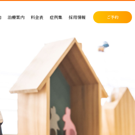
料金表
症例集
セラミック治療
内
治療案内
料金表
症例集
採用情報
ご予約
料金表
インプラント治療
クリニック
インプラントによる治療の料金
症例集
小児歯科
表
矯正治療
・矯正歯科
矯正治療の料金
セラミック治療
成人矯正
セラミックによる治療の料金表
インプラント治療
小児矯正
せ
ホワイトニングの料金表
矯正治療
ホワイトニング
ス
歯周病治療の料金表
予防ケア
料金表
入れ歯治療の料金表
顎関節・噛み合わせ
る治療
予防治療の料金表
スポーツマウスピース
顎関節・噛み合わせ治療の料金表
お支払い方法
デンタルローン