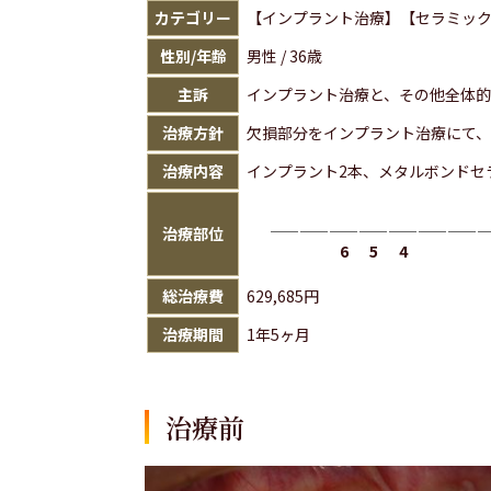
カテゴリー
【インプラント治療】【セラミッ
性別/年齢
男性 / 36歳
主訴
インプラント治療と、その他全体
治療方針
欠損部分をインプラント治療にて、
治療内容
インプラント2本、メタルボンドセ
治療部位
6
5
4
総治療費
629,685円
治療期間
1年5ヶ月
治療前