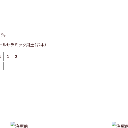
行う。
ールセラミック用土台2本）
1
1
2