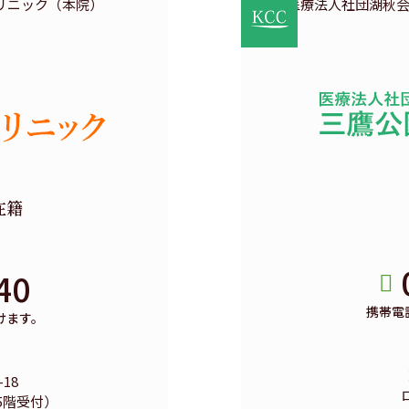
在籍
40
携帯電
けます。
18
5階受付）