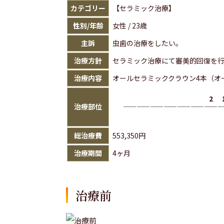
カテゴリー
【セラミック治療】
性別/年齢
女性 / 23歳
主訴
虫歯の治療をしたい。
治療方針
セラミック治療にて審美的回復を
治療内容
オールセラミッククラウン4本（オ
2
治療部位
総治療費
553,350円
治療期間
4ヶ月
治療前