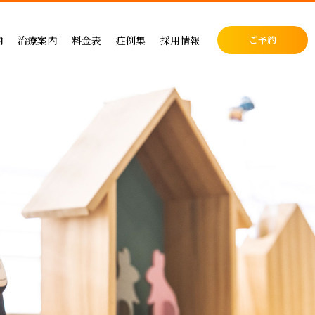
料金表
症例集
セラミック治療
内
治療案内
料金表
症例集
採用情報
ご予約
料金表
インプラント治療
クリニック
インプラントによる治療の料金
症例集
小児歯科
表
矯正治療
・矯正歯科
矯正治療の料金
セラミック治療
成人矯正
セラミックによる治療の料金表
インプラント治療
小児矯正
せ
ホワイトニングの料金表
矯正治療
ホワイトニング
ス
歯周病治療の料金表
予防ケア
料金表
入れ歯治療の料金表
顎関節・噛み合わせ
る治療
予防治療の料金表
スポーツマウスピース
顎関節・噛み合わせ治療の料金表
お支払い方法
デンタルローン