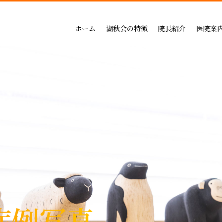
吉祥寺セントラルクリニック
一般治療（保険治療）
インプラントによる治療の
小児歯科
三鷹公園通り歯科・矯正歯科
インプラントによる治療
矯正治療の料金
成人矯正
ホーム
湖秋会の特徴
院長紹介
医院案
インビザライン矯正
セラミックによる治療の
小児矯正
一般治療（保険治療）
吉祥寺セントラル
審美・セラミックによる治療
ホワイトニングの料金
ホワイトニング
インプラントによる治療
三鷹公園通り歯科
入れ歯
歯周病治療の料金表
予防ケア
インビザライン矯正
歯周病治療
入れ歯治療の料金表
顎関節・噛み合わ
審美・セラミックによる治療
無呼吸症：マウスピースによる治療
予防治療の料金表
スポーツマウスピー
入れ歯
顎関節・噛み合わせ治療の
歯周病治療
お支払い方法
睡眠時無呼吸症：マウスピースによ
デンタルローン
医療費控除
症例写真