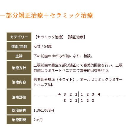
部分矯正治療＋セラミック治療
カテゴリー
【セラミック治療】【矯正治療】
性別/年齢
女性 / 54歳
主訴
下の前歯のゆがみが気になり、相談。
上顎前歯の叢生を部分矯正にて審美的回復を行い、上顎
治療方針
前歯はラミネートベニアにて審美的回復を行う。
唇側部分矯正（ホワイト）、オールセラミックラミネー
治療内容
トベニア8本
4
3
2
1
1
2
3
4
治療部位
3
2
1
1
2
3
総治療費
1,361,063円
治療期間
2ヶ月