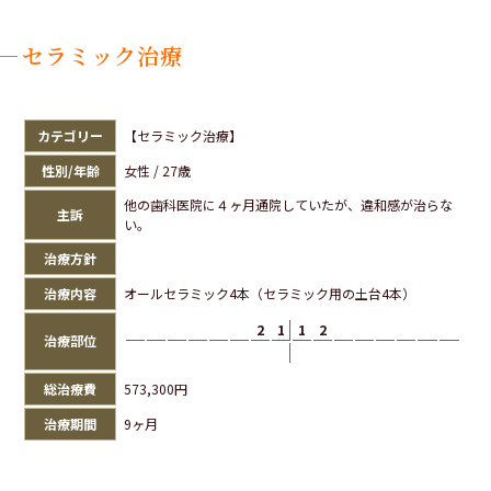
セラミック治療
カテゴリー
【セラミック治療】
性別/年齢
女性 / 27歳
他の歯科医院に４ヶ月通院していたが、違和感が治らな
主訴
い。
治療方針
治療内容
オールセラミック4本（セラミック用の土台4本）
2
1
1
2
治療部位
総治療費
573,300円
治療期間
9ヶ月