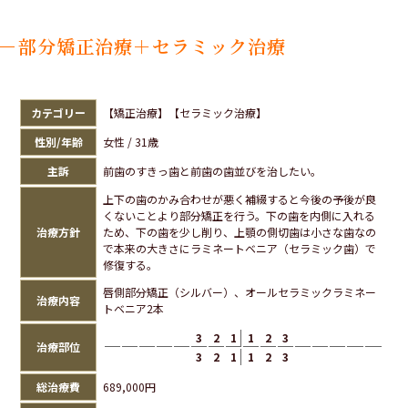
部分矯正治療＋セラミック治療
カテゴリー
【矯正治療】【セラミック治療】
性別/年齢
女性 / 31歳
主訴
前歯のすきっ歯と前歯の歯並びを治したい。
上下の歯のかみ合わせが悪く補綴すると今後の予後が良
くないことより部分矯正を行う。下の歯を内側に入れる
治療方針
ため、下の歯を少し削り、上顎の側切歯は小さな歯なの
で本来の大きさにラミネートベニア（セラミック歯）で
修復する。
唇側部分矯正（シルバー）、オールセラミックラミネー
治療内容
トベニア2本
3
2
1
1
2
3
治療部位
3
2
1
1
2
3
総治療費
689,000円