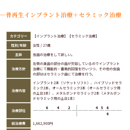
骨再生インプラント治療＋セラミック治療
カテゴリー
【インプラント治療】【セラミック治療】
性別/年齢
女性 / 27歳
主訴
虫歯の治療をして欲しい。
左側の奥歯の部分の歯が欠如しているのでインプラント
治療方針
治療にて機能的・審美的回復を行いつつ、その他の虫歯
の部分はセラミック歯にて治療を行う。
インプラント2本（ソケットリフト）、ハイブリッドセラ
ミック2本、オールセラミック3本（オールセラミック用
治療内容
の土台3本）、メタルボンドセラミック2本（メタルボン
ドセラミック用の土台1本）
6
4
2
4
5
6
治療部位
6
総治療費
1,662,900円