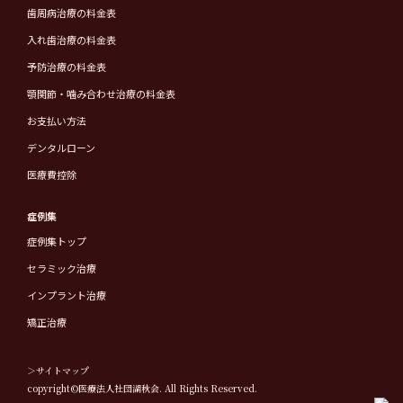
歯周病治療の料金表
入れ歯治療の料金表
予防治療の料金表
顎関節・噛み合わせ治療の料金表
お支払い方法
デンタルローン
医療費控除
症例集
症例集トップ
セラミック治療
インプラント治療
矯正治療
＞サイトマップ
copyright©医療法人社団湖秋会. All Rights Reserved.