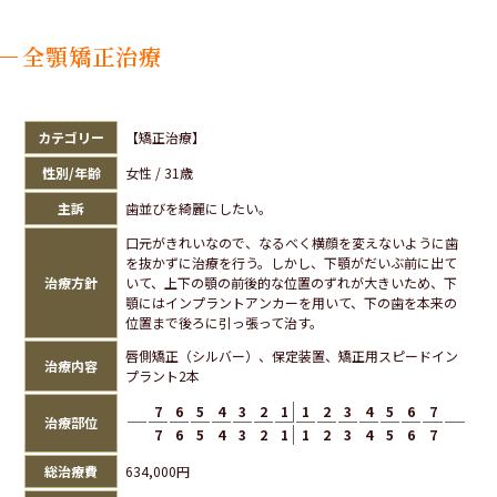
全顎矯正治療
カテゴリー
【矯正治療】
性別/年齢
女性 / 31歳
主訴
歯並びを綺麗にしたい。
口元がきれいなので、なるべく横顔を変えないように歯
を抜かずに治療を行う。しかし、下顎がだいぶ前に出て
治療方針
いて、上下の顎の前後的な位置のずれが大きいため、下
顎にはインプラントアンカーを用いて、下の歯を本来の
位置まで後ろに引っ張って治す。
唇側矯正（シルバー）、保定装置、矯正用スピードイン
治療内容
プラント2本
7
6
5
4
3
2
1
1
2
3
4
5
6
7
治療部位
7
6
5
4
3
2
1
1
2
3
4
5
6
7
総治療費
634,000円