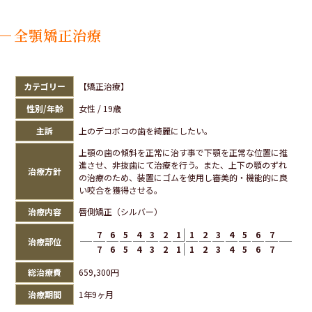
全顎矯正治療
カテゴリー
【矯正治療】
性別/年齢
女性 / 19歳
主訴
上のデコボコの歯を綺麗にしたい。
上顎の歯の傾斜を正常に治す事で下顎を正常な位置に推
進させ、非抜歯にて治療を行う。また、上下の顎のずれ
治療方針
の治療のため、装置にゴムを使用し審美的・機能的に良
い咬合を獲得させる。
治療内容
唇側矯正（シルバー）
7
6
5
4
3
2
1
1
2
3
4
5
6
7
治療部位
7
6
5
4
3
2
1
1
2
3
4
5
6
7
総治療費
659,300円
治療期間
1年9ヶ月