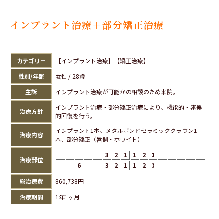
インプラント治療＋部分矯正治療
カテゴリー
【インプラント治療】【矯正治療】
性別/年齢
女性 / 28歳
主訴
インプラント治療が可能かの相談のため来院。
インプラント治療・部分矯正治療により、機能的・審美
治療方針
的回復を行う。
インプラント1本、メタルボンドセラミッククラウン1
治療内容
本、部分矯正（唇側・ホワイト）
3
2
1
1
2
3
治療部位
6
3
2
1
1
2
3
総治療費
860,738円
治療期間
1年1ヶ月