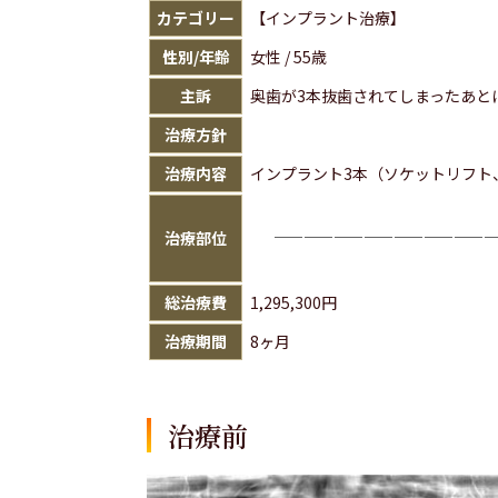
カテゴリー
【インプラント治療】
性別/年齢
女性 / 55歳
主訴
奥歯が3本抜歯されてしまったあと
治療方針
治療内容
インプラント3本（ソケットリフト
治療部位
総治療費
1,295,300円
治療期間
8ヶ月
治療前