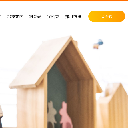
料金表
症例集
セラミック治療
内
治療案内
料金表
症例集
採用情報
ご予約
料金表
インプラント治療
クリニック
インプラントによる治療の料金
症例集
小児歯科
表
矯正治療
・矯正歯科
矯正治療の料金
セラミック治療
成人矯正
セラミックによる治療の料金表
インプラント治療
小児矯正
せ
ホワイトニングの料金表
矯正治療
ホワイトニング
ス
歯周病治療の料金表
予防ケア
料金表
入れ歯治療の料金表
顎関節・噛み合わせ
る治療
予防治療の料金表
スポーツマウスピース
顎関節・噛み合わせ治療の料金表
お支払い方法
デンタルローン