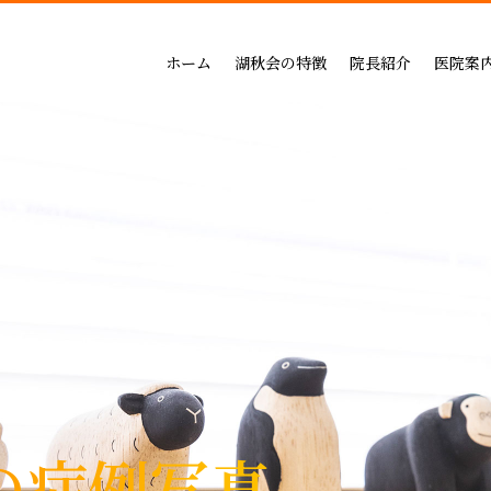
吉祥寺セントラルクリニック
一般治療（保険治療）
インプラントによる治療の
小児歯科
三鷹公園通り歯科・矯正歯科
インプラントによる治療
矯正治療の料金
成人矯正
ホーム
湖秋会の特徴
院長紹介
医院案
インビザライン矯正
セラミックによる治療の
小児矯正
一般治療（保険治療）
吉祥寺セントラル
審美・セラミックによる治療
ホワイトニングの料金
ホワイトニング
インプラントによる治療
三鷹公園通り歯科
入れ歯
歯周病治療の料金表
予防ケア
インビザライン矯正
歯周病治療
入れ歯治療の料金表
顎関節・噛み合わ
審美・セラミックによる治療
無呼吸症：マウスピースによる治療
予防治療の料金表
スポーツマウスピー
入れ歯
顎関節・噛み合わせ治療の
歯周病治療
お支払い方法
睡眠時無呼吸症：マウスピースによ
デンタルローン
医療費控除
の症例写真