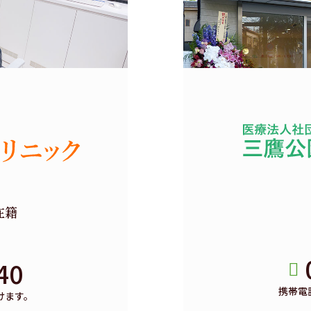
在籍
40
携帯電
けます。