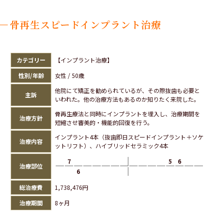
骨再生スピードインプラント治療
カテゴリー
【インプラント治療】
性別/年齢
女性 / 50歳
他院にて矯正を勧められているが、その際抜歯も必要と
主訴
いわれた。他の治療方法もあるのか知りたく来院した。
骨再生療法と同時にインプラントを埋入し、治療期間を
治療方針
短縮させ審美的・機能的回復を行う。
インプラント4本（抜歯即日スピードインプラント＋ソケ
治療内容
ットリフト）、ハイブリッドセラミック4本
7
5
6
治療部位
6
総治療費
1,738,476円
治療期間
8ヶ月