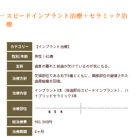
スピードインプラント治療＋セラミック治
療
カテゴリー
【インプラント治療】
性別/年齢
男性 / 42歳
主訴
歯茎の腫れと前歯が欠けているのが気になる。
欠損部位である右下6番とともに、隣接部位の破壊された
治療方針
歯周組織を回復。
インプラント3本（抜歯即日スピードインプラント）、ハ
治療内容
イブリッドセラミック3本
治療部位
6
5
4
総治療費
981.300円
治療期間
8ヶ月