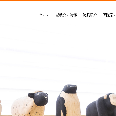
吉祥寺セントラルクリニック
一般治療（保険治療）
インプラントによる治療の
小児歯科
三鷹公園通り歯科・矯正歯科
インプラントによる治療
矯正治療の料金
成人矯正
ホーム
湖秋会の特徴
院長紹介
医院案
インビザライン矯正
セラミックによる治療の
小児矯正
一般治療（保険治療）
吉祥寺セントラル
審美・セラミックによる治療
ホワイトニングの料金
ホワイトニング
インプラントによる治療
三鷹公園通り歯科
入れ歯
歯周病治療の料金表
予防ケア
インビザライン矯正
歯周病治療
入れ歯治療の料金表
顎関節・噛み合わ
審美・セラミックによる治療
無呼吸症：マウスピースによる治療
予防治療の料金表
スポーツマウスピー
入れ歯
顎関節・噛み合わせ治療の
歯周病治療
お支払い方法
睡眠時無呼吸症：マウスピースによ
デンタルローン
医療費控除