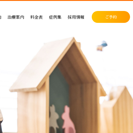
料金表
症例集
セラミック治療
内
治療案内
料金表
症例集
採用情報
ご予約
料金表
インプラント治療
クリニック
インプラントによる治療の料金
症例集
小児歯科
表
矯正治療
・矯正歯科
矯正治療の料金
セラミック治療
成人矯正
セラミックによる治療の料金表
インプラント治療
小児矯正
せ
ホワイトニングの料金表
矯正治療
ホワイトニング
ス
歯周病治療の料金表
予防ケア
料金表
入れ歯治療の料金表
顎関節・噛み合わせ
る治療
予防治療の料金表
スポーツマウスピース
顎関節・噛み合わせ治療の料金表
お支払い方法
デンタルローン