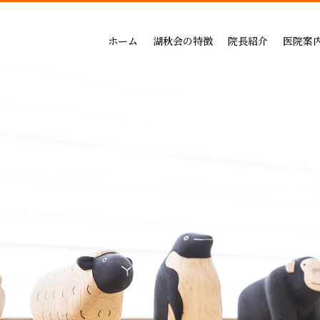
吉祥寺セントラルクリニック
一般治療（保険治療）
インプラントによる治療の
小児歯科
三鷹公園通り歯科・矯正歯科
インプラントによる治療
矯正治療の料金
成人矯正
ホーム
湖秋会の特徴
院長紹介
医院案
インビザライン矯正
セラミックによる治療の
小児矯正
一般治療（保険治療）
吉祥寺セントラル
審美・セラミックによる治療
ホワイトニングの料金
ホワイトニング
インプラントによる治療
三鷹公園通り歯科
入れ歯
歯周病治療の料金表
予防ケア
インビザライン矯正
歯周病治療
入れ歯治療の料金表
顎関節・噛み合わ
審美・セラミックによる治療
無呼吸症：マウスピースによる治療
予防治療の料金表
スポーツマウスピー
入れ歯
顎関節・噛み合わせ治療の
歯周病治療
お支払い方法
睡眠時無呼吸症：マウスピースによ
デンタルローン
医療費控除