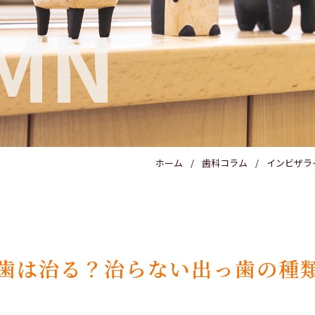
MN
ホーム
歯科コラム
インビザラ
歯は治る？治らない出っ歯の種