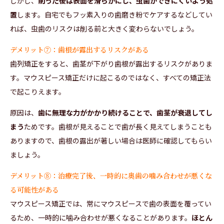
しかし、
削った後は表面を滑らかにし、虫歯ができにくいよう処
置
します。自宅でもフッ素入りの歯磨き粉でケアするなどしてい
れば、虫歯のリスクは削る前と大きく変わらないでしょう。
デメリット➆：歯根が露出するリスクがある
歯列矯正をすると、歯茎が下がり歯根が露出するリスクがありま
す。マウスピース矯正だけに起こるのではなく、すべての矯正法
で起こりえます。
原因は、
歯に無理な力がかかり続けることで、歯茎が衰退してし
まう
ためです。歯根が見えることで歯が長く見えてしまうことも
ありますので、歯根の露出が著しい場合は医師に確認してもらい
ましょう。
デメリット➇：治療完了後、一時的に奥歯の噛み合わせが悪くな
る可能性がある
マウスピース矯正では、常にマウスピースで歯の表面を覆ってい
るため、一時的に噛み合わせが悪くなることがあります。
ほとん