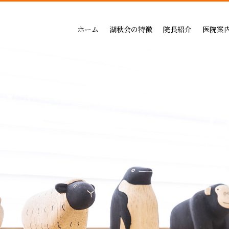
吉祥寺セントラルクリニック
一般治療（保険治療）
インプラントによる治療の
小児歯科
三鷹公園通り歯科・矯正歯科
インプラントによる治療
矯正治療の料金
成人矯正
ホーム
湖秋会の特徴
院長紹介
医院案
インビザライン矯正
セラミックによる治療の
小児矯正
一般治療（保険治療）
吉祥寺セントラル
審美・セラミックによる治療
ホワイトニングの料金
ホワイトニング
インプラントによる治療
三鷹公園通り歯科
入れ歯
歯周病治療の料金表
予防ケア
インビザライン矯正
歯周病治療
入れ歯治療の料金表
顎関節・噛み合わ
審美・セラミックによる治療
無呼吸症：マウスピースによる治療
予防治療の料金表
スポーツマウスピー
入れ歯
顎関節・噛み合わせ治療の
歯周病治療
お支払い方法
睡眠時無呼吸症：マウスピースによ
デンタルローン
医療費控除