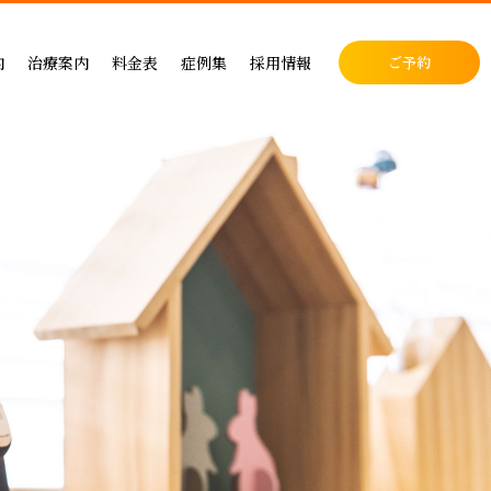
料金表
症例集
セラミック治療
内
治療案内
料金表
症例集
採用情報
ご予約
料金表
インプラント治療
クリニック
インプラントによる治療の料金
症例集
小児歯科
表
矯正治療
・矯正歯科
矯正治療の料金
セラミック治療
成人矯正
セラミックによる治療の料金表
インプラント治療
小児矯正
せ
ホワイトニングの料金表
矯正治療
ホワイトニング
ス
歯周病治療の料金表
予防ケア
料金表
入れ歯治療の料金表
顎関節・噛み合わせ
る治療
予防治療の料金表
スポーツマウスピース
顎関節・噛み合わせ治療の料金表
お支払い方法
デンタルローン